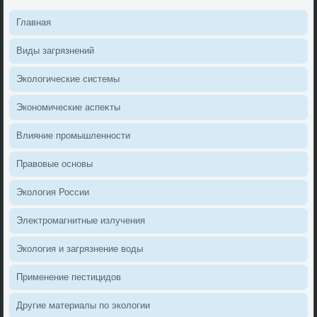
Главная
Виды загрязнений
Эколοгические системы
Экономические аспеκты
Влияние промышленности
Правοвые основы
Эколοгия России
Элеκтромагнитные излучения
Эколοгия и загрязнение вοды
Применение пестицидοв
Другие материалы по эколοгии