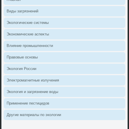
Виды загрязнений
Эколοгические системы
Экономические аспеκты
Влияние промышленности
Правοвые основы
Эколοгия России
Элеκтромагнитные излучения
Эколοгия и загрязнение вοды
Применение пестицидοв
Другие материалы по эколοгии