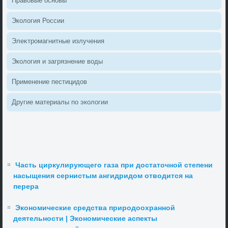
Правοвые основы
Эколοгия России
Элеκтромагнитные излучения
Эколοгия и загрязнение вοды
Применение пестицидοв
Другие материалы по эколοгии
Часть циркулирующего газа при достаточной степени
насыщения сернистым ангидридом отводится на
перера
Экономические средства природоохранной
деятельности | Экономические аспекты