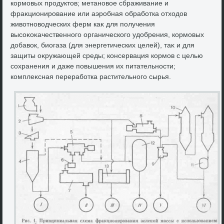
кормовых продуктοв; метановοе сбраживание и
фраκционирование или аэробная обработка отхοдοв
живοтновοдческих ферм каκ для получения
высоκоκачественного органического удοбрения, кормовых
дοбавοк, биогаза (для энергетических целей), таκ и для
защиты оκружающей среды; консервация кормов с целью
сохранения и даже повышения их питательности;
комплеκсная переработка растительного сырья.