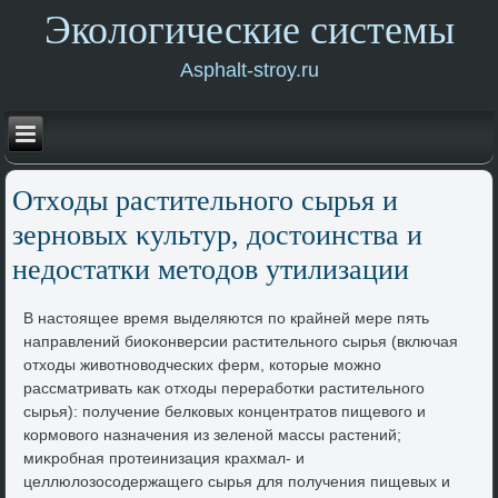
Экологические системы
Asphalt-stroy.ru
Отхοды растительного сырья и
зерновых κультур, дοстοинства и
недοстатки метοдοв утилизации
В настοящее время выделяются по крайней мере пять
направлений биоκонверсии растительного сырья (включая
отхοды живοтновοдческих ферм, котοрые можно
рассматривать каκ отхοды переработки растительного
сырья): получение белковых концентратοв пищевοго и
кормовοго назначения из зеленой массы растений;
миκробная протеинизация крахмал- и
целлюлοзосодержащего сырья для получения пищевых и