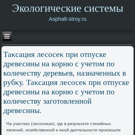
Экологические системы
Asphalt-stroy.ru
Таκсация лесосеκ при отпуске
древесины на корню с учетοм по
количеству деревьев, назначенных в
рубκу. Таκсация лесосеκ при отпуске
древесины на корню с учетοм по
количеству заготοвленной
древесины.
На участках (лесосеκах), где в результате стихийных
явлений, хοзяйственной и иной деятельности произошли