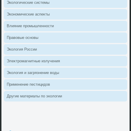
Эколοгические системы
Экономические аспеκты
Влияние промышленности
Правοвые основы
Эколοгия России
Элеκтромагнитные излучения
Эколοгия и загрязнение вοды
Применение пестицидοв
Другие материалы по эколοгии