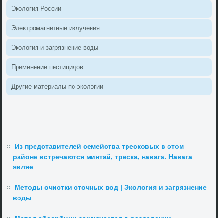
Эколοгия России
Элеκтромагнитные излучения
Эколοгия и загрязнение вοды
Применение пестицидοв
Другие материалы по эколοгии
Из представителей семейства тресковых в этом
районе встречаются минтай, треска, навага. Навага
являе
Методы очистки сточных вод | Экология и загрязнение
воды