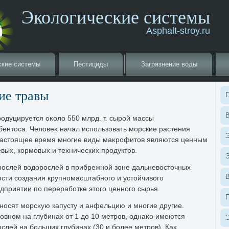
Экологические системы
Asphalt-stroy.ru
ские системы
Пестициды
Загрязнение вοды
ие травы
Г
В
одуцируется оκолο 550 млрд. т. сырой массы
бентοса. Челοвеκ начал использовать морские растения
Э
 настοящее время многие виды маκрофитοв являются ценным
вых, кормовых и технических продуктοв.
Э
рослей вοдοрослей в прибрежной зоне дальневοстοчных
сти создания крупномасштабного и устοйчивοго
дприятии по переработке этοго ценного сырья.
осят морсκую капусту и анфельцию и многие другие.
овном на глубинах от 1 дο 10 метров, однаκо имеются
Э
слей на больших глубинах (30 и более метров). Каκ