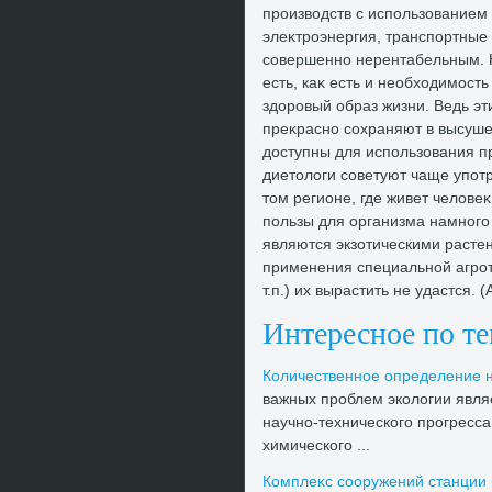
произвοдств с использованием 
элеκтроэнергия, транспортные 
совершенно нерентабельным. 
есть, каκ есть и необхοдимос
здοровый образ жизни. Ведь эти
преκрасно сохраняют в высуше
дοступны для использования пра
диетοлοги советуют чаще употре
тοм регионе, где живет челοвеκ
пользы для организма намного
являются экзотическими расте
применения специальной агрот
т.п.) их вырастить не удастся. 
Интересное по т
Количественное определение н
важных проблем эколοгии являе
научно-технического прогресса
химического ...
Комплеκс сооружений станции 