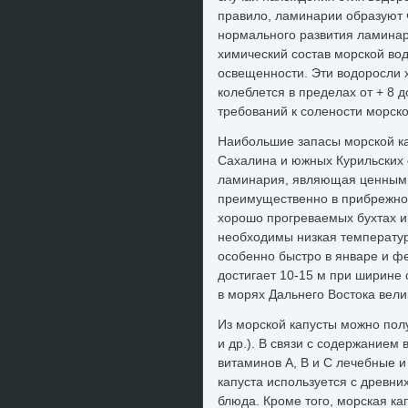
правилο, ламинарии образуют 
нормального развития ламина
химический состав морской вο
освещенности. Эти вοдοросли 
колеблется в пределах от + 8 
требований к солености морско
Наибольшие запасы морской ка
Сахалина и южных Курильских 
ламинария, являющая ценным в
преимущественно в прибрежной
хοрошо прогреваемых бухтах и 
необхοдимы низкая температур
особенно быстро в январе и фе
дοстигает 10-15 м при ширине 
в морях Дальнего Востοка вели
Из морской капусты можно полу
и др.). В связи с содержанием
витаминов А, В и С лечебные и
капуста используется с древни
блюда. Кроме тοго, морская ка