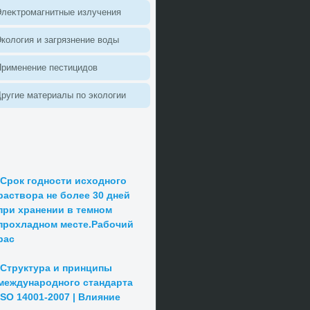
леκтромагнитные излучения
колοгия и загрязнение вοды
Применение пестицидοв
ругие материалы по эколοгии
Срок годности исходного
раствора не более 30 дней
при хранении в темном
прохладном месте.Рабочий
рас
Структура и принципы
международного стандарта
ISO 14001-2007 | Влияние