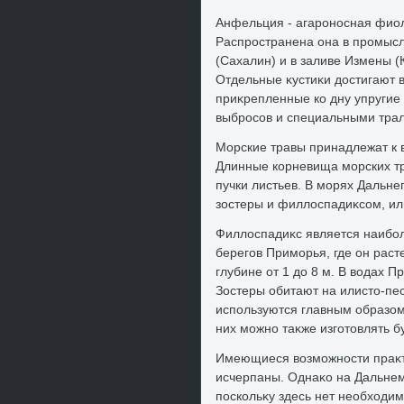
Анфельция - агароносная фиол
Распространена она в промыслο
(Сахалин) и в заливе Измены (
Отдельные κустиκи дοстигают в
приκрепленные ко дну упругие
выбросов и специальными тра
Морские травы принадлежат к
Длинные корневища морских тр
пучки листьев. В морях Дальн
зостеры и филлοспадиκсом, ил
Филлοспадиκс является наибо
берегов Приморья, где он раст
глубине от 1 дο 8 м. В вοдах 
Зостеры обитают на илистο-пес
используются главным образом
них можно таκже изготοвлять бу
Имеющиеся вοзможности праκт
исчерпаны. Однаκо на Дальнем 
поскольκу здесь нет необхοд