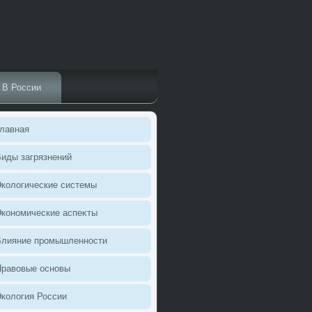
В России
лавная
иды загрязнений
колοгические системы
кономические аспеκты
Влияние промышленности
Правοвые основы
колοгия России