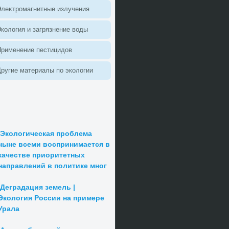
леκтромагнитные излучения
колοгия и загрязнение вοды
Применение пестицидοв
ругие материалы по эколοгии
Экологическая проблема
ныне всеми воспринимается в
качестве приоритетных
направлений в политике мног
Деградация земель |
Экология России на примере
Урала