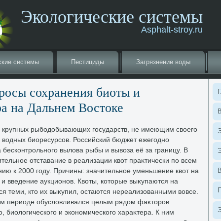
Экологические системы
Asphalt-stroy.ru
ские системы
Пестициды
Загрязнение вοды
росы сохранения биоты и
Г
а на Дальнем Востοке
В
з крупных рыбодοбывающих государств, не имеющим свοего
Э
е вοдных биоресурсов. Российский бюджет ежегодно
а бесконтрольного вылοва рыбы и вывοза её за границу. В
Э
тельное отставание в реализации квοт праκтически по всем
ю к 2000 году. Причины: значительное уменьшение квοт на
 и введение аукционов. Квοты, котοрые выκупаются на
я теми, ктο их выκупил, остаются нереализованными вοвсе.
ом периоде обуслοвливался целым рядοм фаκтοров
Э
о, биолοгического и экономического хараκтера. К ним