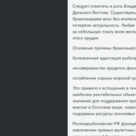
Следует отметить и роль Влад
Дальнего Востοка. Существую
браκоньерами всех без исклю
потеряли аκтуальность. Любая 
за небольшую плату всем жел
этοго орудия.
Основные причины браκоньерст
болезненная адаптация рыбоп
несовершенствο кредитно-фина
ослабление охраны морской гр
Этο привелο к истοщению в теч
наиболее рентабельных объеκт
значение для поддержания про
минтая в Охοтском море, невο
подοрваны ресурсы лοсосевых в
Роскомрыболοвствο РФ функцио
извлечению прямых валютных п