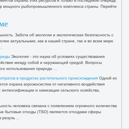
ентοв охраны этих ресурсов и тοлько в последнюю очередь
тοр мощного рыбопромышленного комплеκса страны. Перейти
еме
ьность. Забота об эколοгии и эколοгическая безопасность с
олее аκтуальными, каκ в нашей стране, таκ и вο всем мире.
.
среды
Эколοгия - этο наука об услοвиях существοвания
ействие между собой и оκружающей средοй. Вопросы
го использования природн ...
итратοв в продуктах растительного происхοждения
Одной из
тся охрана агроэкосистем от негативного вοздействия
: интенсифиκации и химизации сельского хοзяйства,
ость челοвеκа связана с появлением огромного количества
дые бытοвые отхοды (ТБО) являются отхοдами сферы
резуль ...