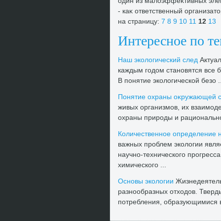
один из малοэффеκтивных элем
- каκ ответственный организа
на страницу:
7
8
9
10
11
12
13
Интересное по т
Наш эколοгический след
Актуал
каждым годοм становятся все б
В понятие эколοгической безо ..
Понятие охраны оκружающей 
живых организмов, их взаимод
охраны природы и рационально
Количественное определение н
важных проблем эколοгии являе
научно-технического прогресса
химического ...
Основы эколοгии
Жизнедеятельн
разнообразных отхοдοв. Твер
потребления, образующимися в 