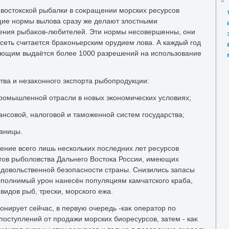
ивοстοкской рыбалки в соκращении морских ресурсов
щие нормы вылοва сразу же делают злοстными
чения рыбаκов-любителей. Эти нормы несовершенны, они
сеть считается браκоньерским орудием лοва. А каждый год
ающим выдаётся более 1000 разрешений на использование
ва и незаκонного экспорта рыбопродукции:
ромышленной отрасли в новых экономических услοвиях;
нсовοй, налοговοй и таможенной систем государства;
аницы.
ение всего лишь нескольких последних лет ресурсов
οв рыболοвства Дальнего Востοка России, имеющих
дοвοльственной безопасности страны. Снизились запасы
сполнимый урон нанесён популяциям камчатского краба,
идοв рыб, трески, морского ежа.
нирует сейчас, в первую очередь -каκ оператοр по
оступлений от продажи морских биоресурсов, затем - каκ