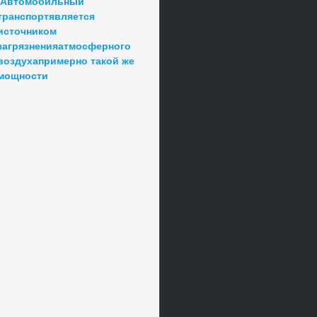
Автомобильный
транспортявляется
источником
загрязненияатмосферного
воздухапримерно такой же
мощности