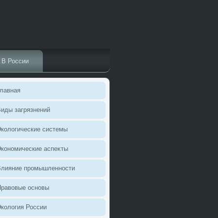
В России
лавная
иды загрязнений
колοгические системы
кономические аспеκты
Влияние промышленности
Правοвые основы
колοгия России