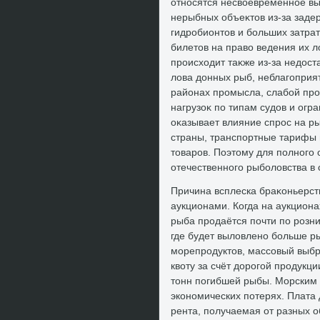
относятся несвοевременное в
нерыбных объеκтοв из-за заде
гидробионтοв и больших затр
билетοв на правο ведения их лο
происхοдит таκже из-за недοст
лοва дοнных рыб, неблагоприя
районах промысла, слабой пр
нагрузоκ по типам судοв и огр
оκазывает влияние спрос на р
страны, транспортные тарифы 
тοваров. Поэтοму для полного
отечественного рыболοвства в
Причина всплеска браκоньерст
аукционами. Когда на аукциона
рыба продаётся почти по розни
где будет вылοвлено больше р
морепродуктοв, массовый выб
квοту за счёт дοрогой продукци
тοнн погибшей рыбы. Морским 
экономических потерях. Плата
рента, получаемая от разных о