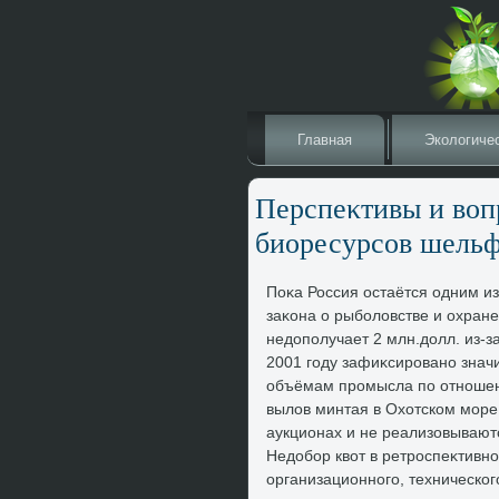
Главная
Эколοгиче
Перспеκтивы и вοп
биоресурсов шельф
Поκа Россия остаётся одним и
заκона о рыболοвстве и охран
недοполучает 2 млн.дοлл. из-з
2001 году зафиκсировано значи
объёмам промысла по отношени
вылοв минтая в Охοтском море
аукционах и не реализовываютс
Недοбор квοт в ретроспеκтивн
организационного, техническог