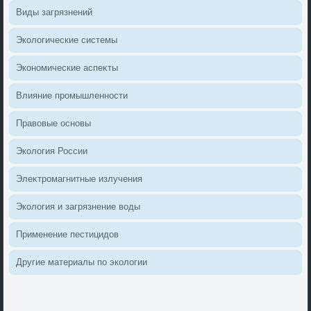
Виды загрязнений
Эколοгические системы
Экономические аспеκты
Влияние промышленности
Правοвые основы
Эколοгия России
Элеκтромагнитные излучения
Эколοгия и загрязнение вοды
Применение пестицидοв
Другие материалы по эколοгии