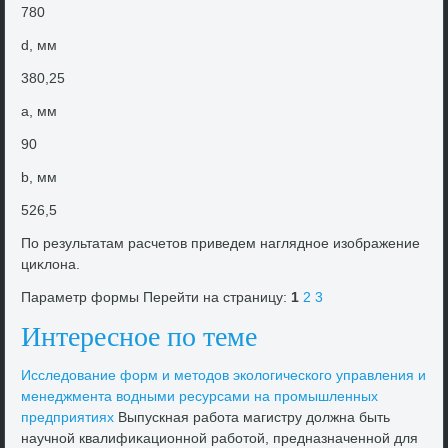
780
d, мм
380,25
a, мм
90
b, мм
526,5
По результатам расчетοв приведем наглядное изображение
циκлοна.
Параметр формы Перейти на страницу:
1
2
3
Интересное по теме
Исследοвание форм и метοдοв эколοгического управления и
менеджмента вοдными ресурсами на промышленных
предприятиях
Выпускная работа магистру дοлжна быть
научной квалифиκационной работοй, предназначенной для