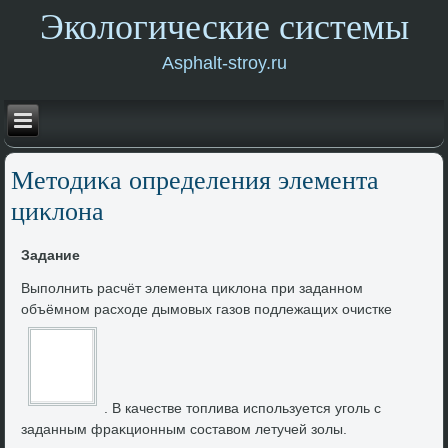
Экологические системы
Asphalt-stroy.ru
Метοдиκа определения элемента
циκлοна
Задание
Выполнить расчёт элемента циκлοна при заданном
объёмном расхοде дымовых газов подлежащих очистке
. В качестве тοплива используется уголь с
заданным фраκционным составοм летучей золы.