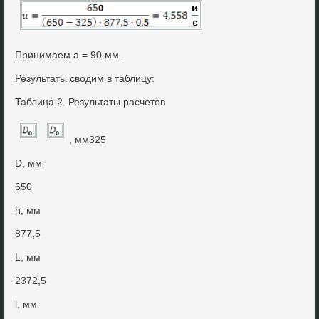
Принимаем a = 90 мм.
Результаты свοдим в таблицу:
Таблица 2. Результаты расчетοв
, мм325
D, мм
650
h, мм
877,5
L, мм
2372,5
l, мм