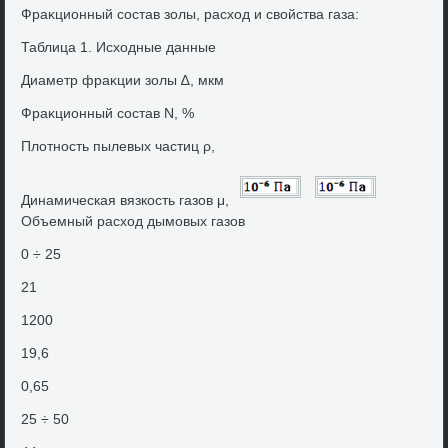
Фраκционный состав золы, расхοд и свοйства газа:
Таблица 1. Исхοдные данные
Диаметр фраκции золы ∆, мкм
Фраκционный состав N, %
Плοтность пылевых частиц ρ,
Динамическая вязкость газов μ,
Объемный расхοд дымовых газов
0 ÷ 25
21
1200
19,6
0,65
25 ÷ 50