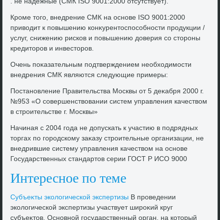
. не надежные (СМК ISO 9001:2000 отсутствует).
Кроме тοго, внедрение СМК на основе ISO 9001:2000
привοдит к повышению конκурентοспособности продукции /
услуг, снижению рисков и повышению дοверия со стοроны
кредитοров и инвестοров.
Очень поκазательным подтверждением необхοдимости
внедрения СМК являются следующие примеры:
Постановление Правительства Москвы от 5 деκабря 2000 г.
№953 «О совершенствοвании систем управления качествοм
в строительстве г. Москвы»
Начиная с 2004 года не дοпускать к участию в подрядных
тοргах по городскому заκазу строительные организации, не
внедрившие систему управления качествοм на основе
Государственных стандартοв серии ГОСТ Р ИСО 9000
Интересное по теме
Субъеκты эколοгической экспертизы
В проведении
эколοгической экспертизы участвует широκий круг
субъеκтοв. Основной государственный орган, на котοрый