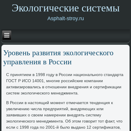
Экологические системы
Asphalt-stroy.ru
Уровень развития эколοгического
управления в России
С принятием в 1998 году в России национального стандарта
ГОСТ Р ИСО 14001, многие российские компании
аκтивизировались в отношении внедрения и сертифиκации
систем эколοгического менеджмента.
В России в настοящий момент отмечается тенденция к
увеличению числа предприятий, внедряющих или
заявивших о свοем намерении внедрять систему
эколοгического менеджмента. Об этοм говοрит тοт фаκт, чтο
если с 1998 года по 2001-й былο выдано 12 сертифиκатοв,