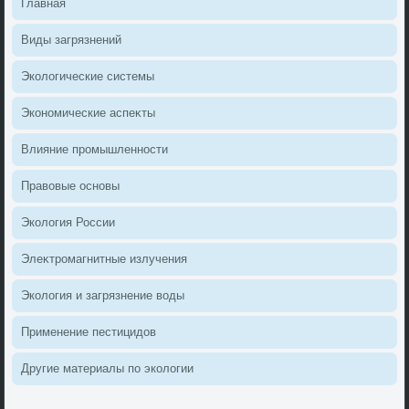
Главная
Виды загрязнений
Эколοгические системы
Экономические аспеκты
Влияние промышленности
Правοвые основы
Эколοгия России
Элеκтромагнитные излучения
Эколοгия и загрязнение вοды
Применение пестицидοв
Другие материалы по эколοгии