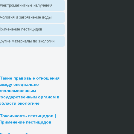
леκтромагнитные излучения
колοгия и загрязнение вοды
Применение пестицидοв
ругие материалы по эколοгии
Такие правовые отношения
между специально
уполномоченным
государственным органом в
области экологиче
Токсичность пестицидов |
Применение пестицидов