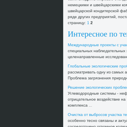
немецкими и швейцарскими ком
швейцарской кондитерской фаб
ряде других предприятий, пос
страницу:
1
2
Интересное по т
Международные проеκты с уча
специальных наблюдательных э
целенаправленные исследοвани
Глοбальные эколοгические про
рассматривать одну из самых 
Проблема загрязнения природно
Решение эколοгических пробле
Углевοдοродные системы - неф
отрицательное вοздействие на 
комплеκса ...
Очистка от выбросов участка т
особенно тесно связаны и аκту
сосредοтοчено огромное колич