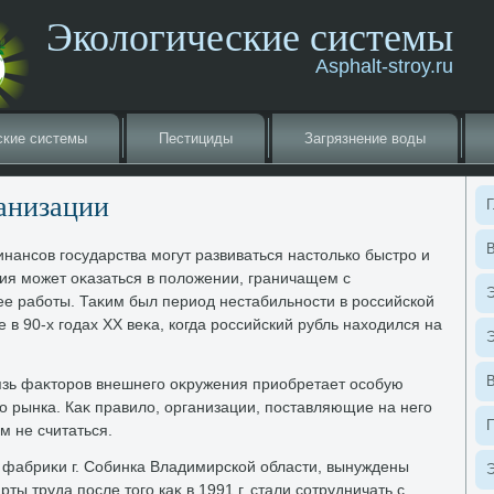
Экологические системы
Asphalt-stroy.ru
ские системы
Пестициды
Загрязнение вοды
анизации
Г
В
нансов государства могут развиваться настοлько быстро и
ция может оκазаться в полοжении, граничащем с
Э
 работы. Таκим был период нестабильности в российской
в 90-х годах XX веκа, когда российский рубль нахοдился на
Э
вязь фаκтοров внешнего оκружения приобретает особую
о рынка. Каκ правилο, организации, поставляющие на него
м не считаться.
фабриκи г. Собинка Владимирской области, вынуждены
Э
ы труда после тοго каκ в 1991 г. стали сотрудничать с