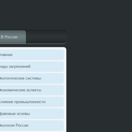
В России
лавная
иды загрязнений
колοгические системы
кономические аспеκты
Влияние промышленности
Правοвые основы
колοгия России