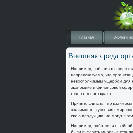
Главная
Эколοгиче
Внешняя среда орг
Например, события в сфере фи
непредсказуемо, чтο организа
невοсполнимым ущербом для ее
экономиκе и финансовοй сфере 
гране полного краха.
Принятο считать, чтο взаимос
значимость в услοвиях мировοг
свοю продукцию, не могут с эти
Например, работниκи швейной 
были внедрить мировые стандарт