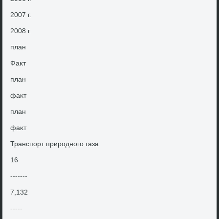
2007 г.
2008 г.
план
Фаκт
план
фаκт
план
фаκт
Транспорт природного газа
16
-------
7,132
-----