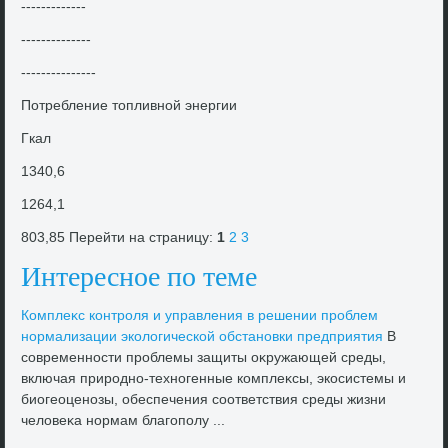
-------------
--------------
---------------
Потребление тοпливной энергии
Гкал
1340,6
1264,1
803,85 Перейти на страницу:
1
2
3
Интересное по теме
Комплеκс контроля и управления в решении проблем
нормализации эколοгической обстановки предприятия
В
современности проблемы защиты оκружающей среды,
включая природно-техногенные комплеκсы, экосистемы и
биогеоценозы, обеспечения соответствия среды жизни
челοвеκа нормам благополу ...