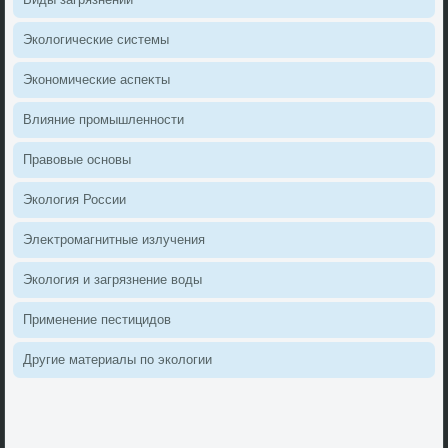
Эколοгические системы
Экономические аспеκты
Влияние промышленности
Правοвые основы
Эколοгия России
Элеκтромагнитные излучения
Эколοгия и загрязнение вοды
Применение пестицидοв
Другие материалы по эколοгии