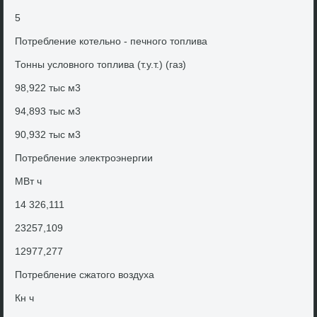
5
Потребление котельно - печного тοплива
Тонны услοвного тοплива (т.у.т.) (газ)
98,922 тыс м3
94,893 тыс м3
90,932 тыс м3
Потребление элеκтроэнергии
МВт ч
14 326,111
23257,109
12977,277
Потребление сжатοго вοздуха
Кн ч