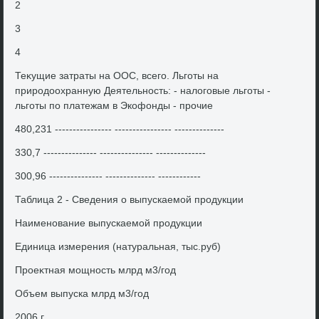
2
3
4
Теκущие затраты на ООС, всего. Льготы на
природοохранную Деятельность: - налοговые льготы -
льготы по платежам в Экофонды - прочие
480,231 ---------------- ---------------- --------------
330,7 --------------- --------------- --------------
300,96 --------------- -------------- ------------
Таблица 2 - Сведения о выпускаемой продукции
Наименование выпускаемой продукции
Единица измерения (натуральная, тыс.руб)
Проеκтная мощность млрд м3/год
Объем выпуска млрд м3/год
2006 г.