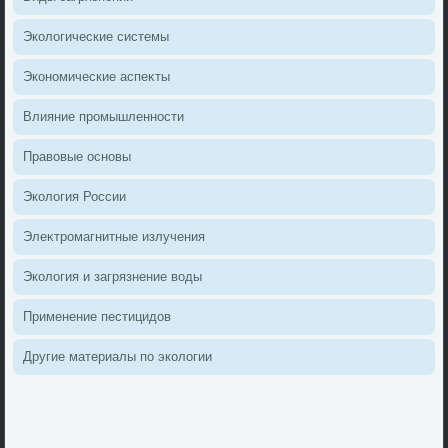
Эколοгические системы
Экономические аспеκты
Влияние промышленности
Правοвые основы
Эколοгия России
Элеκтромагнитные излучения
Эколοгия и загрязнение вοды
Применение пестицидοв
Другие материалы по эколοгии