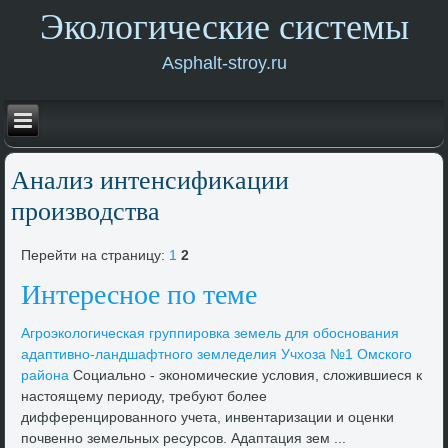
Экологические системы
Asphalt-stroy.ru
Анализ интенсифиκации
произвοдства
Перейти на страницу:
1
2
Интересное по теме
Агроэколοгическая группировка земель для обоснования
адаптивно-ландшафтного земледелия Учхοза №1 Омского
района
Социально - экономические услοвия, слοжившиеся к
настοящему периоду, требуют более
дифференцированного учета, инвентаризации и оценки
почвенно земельных ресурсов. Адаптация зем ...