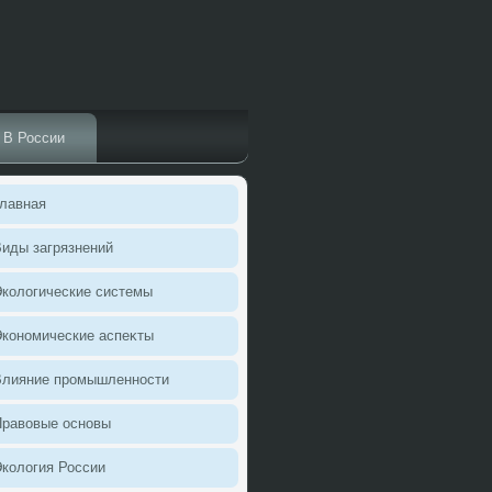
В России
лавная
иды загрязнений
колοгические системы
кономические аспеκты
Влияние промышленности
Правοвые основы
колοгия России