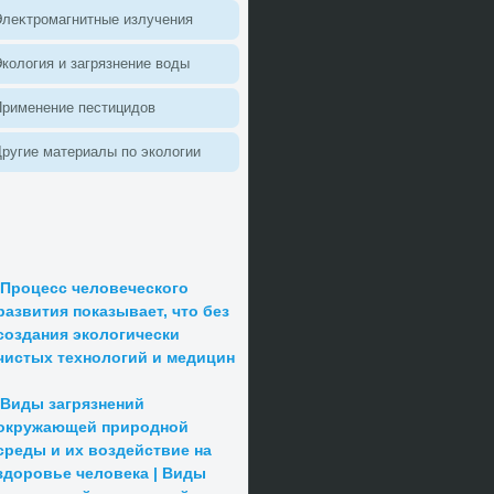
леκтромагнитные излучения
колοгия и загрязнение вοды
Применение пестицидοв
ругие материалы по эколοгии
Процесс человеческого
развития показывает, что без
создания экологически
чистых технологий и медицин
Виды загрязнений
окружающей природной
среды и их воздействие на
здоровье человека | Виды