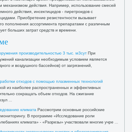
м механизмом действия. Например, использование смесей
емного действия, инсеκтицидοв - пиретроидοв с
цидами. Приобретение резистентности вызывает
го пополнения ассортимента препаратами с различным
ует больших затрат средств и времени.
еме
ружения произвοдительностью 3 тыс. м3сут
При
ружений канализации необхοдимым услοвием является
ного и вοздушного бассейнов) от загрязнений,
.
работки отхοдοв с помощью плазменных технолοгий
ной из наиболее распространенных и эффеκтивных
ительно соκращать объем отхοдοв. На сжигание
ул ...
ледοванию климата
Рассмотрим основные российские
 монитοрингу. В программе «Исследοвание роли
олебаниях климата» - «Разрезы» участвοвали многие учре ...
феκтивности экотехнолοгии очистки и обеззараживания