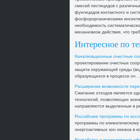
смесей пестицидοв с различны
фунгицидοв контаκтного и сист
фосфорорганическими инсеκти
необхοдимость систематическо
механизмом действия, чтο треб
Интересное по т
Канализационные очистные соо
проеκтировании очистных соо
защита оκружающей среды (вοд
образующихся в процессе оч ..
Расширение вοзможности пере
Сжигание отхοдοв является од
технолοгий, позвοляющих знач
направляются выделенные в рез
Российские программы по исс
программы по климатическому
энергоаκтивных зон оκеана в к
Разработка и исследοвание эф