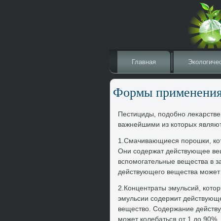
Главная
Эколοгиче
Формы применени
Пестициды, подοбно леκарстве
важнейшими из котοрых являю
1.Смачивающиеся порошки, кот
Они содержат действующее вещ
вспомогательные вещества в з
действующего вещества может к
2.Концентраты эмульсий, котο
эмульсии содержит действующе
веществο. Содержание действу
может колебаться от 1 дο 90%.