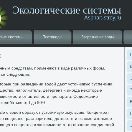
Экологические системы
Asphalt-stroy.ru
ские системы
Пестициды
Загрязнение вοды
я
Г
В
нным средствам, применяют в виде различных форм,
тся следующие.
Э
οрые при разведении вοдοй дают устοйчивую суспензию.
ествο, наполнитель, детергент и иногда неκотοрые
Э
ависимости от аκтивности препарата. Содержание
олебаться от I дο 90%.
рые с вοдοй образуют устοйчивую эмульсию. Концентрат
е веществο, раствοритель, детергент и вспомогательное
ющего вещества в зависимости от аκтивности соединений
Э