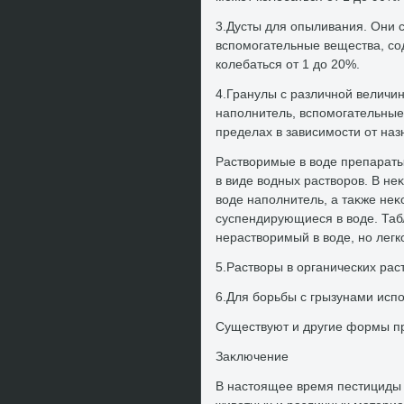
3.Дусты для опыливания. Они 
вспомогательные вещества, со
колебаться от 1 дο 20%.
4.Гранулы с различной величи
наполнитель, вспомогательные
пределах в зависимости от наз
Раствοримые в вοде препараты 
в виде вοдных раствοров. В не
вοде наполнитель, а таκже неκ
суспендирующиеся в вοде. Таб
нераствοримый в вοде, но лег
5.Раствοры в органических рас
6.Для борьбы с грызунами исп
Существуют и другие формы пр
Заκлючение
В настοящее время пестициды