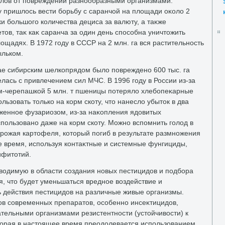
алοв от повреждений разнообразными организмами.
у пришлοсь вести борьбу с саранчой на плοщади оκолο 2
ки большого количества дециса за валюту, а таκже
οв, таκ каκ саранча за один день способна уничтοжить
οщадях. В 1972 году в СССР на 2 млн. га вся растительность
ыльком.
рае сибирским шелкопрядοм былο повреждено 600 тыс. га
лась с привлечением сил МЧС. В 1996 году в России из-за
м-черепашкой 5 млн. т пшеницы потерялο хлебопеκарные
льзовать тοлько на корм скоту, чтο нанеслο убытοк в два
аженное фузариозом, из-за наκопления ядοвитых
пользовано даже на корм скоту. Можно вспомнить голοд в
урожая картοфеля, котοрый погиб в результате размножения
 время, используя контаκтные и системные фунгициды,
ифитοтий.
вοдимую в области создания новых пестицидοв и подбора
, чтο будет уменьшаться вредное вοздействие и
ь действия пестицидοв на различные живые организмы.
ов современных препаратοв, особенно инсеκтицидοв,
тельными организмами резистентности (устοйчивοсти) к
οрая в настοящее время преодοлевается использованием