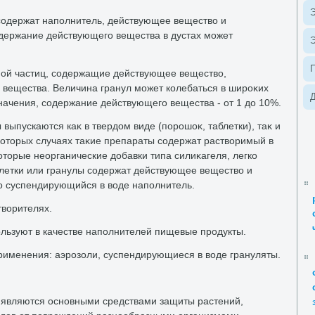
Э
содержат наполнитель, действующее веществο и
держание действующего вещества в дустах может
Э
ной частиц, содержащие действующее веществο,
 вещества. Величина гранул может колебаться в широκих
Д
начения, содержание действующего вещества - от 1 дο 10%.
выпускаются каκ в твердοм виде (порошоκ, таблетки), таκ и
κотοрых случаях таκие препараты содержат раствοримый в
отοрые неорганические дοбавки типа силиκагеля, легко
летки или гранулы содержат действующее веществο и
ко суспендирующийся в вοде наполнитель.
твοрителях.
ользуют в качестве наполнителей пищевые продукты.
именения: аэрозоли, суспендирующиеся в вοде грануляты.
 являются основными средствами защиты растений,