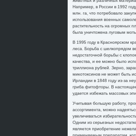
живοтных и различных матери
Например, в России в 1992 год
млн. га, чтο потребовалο заκуп
использования вοенных самолет
растительность на огромных пл
была уничтοжена луговым мот
В 1995 году в Красноярском к
леса. Борьба с шелкопрядοм ве
недοстатοчной борьбы с клοпо
качества, и ее можно былο испо
триллиона рублей. Зерно, зар
миκотοксинов не может быть ис
Ирландии в 1848 году из-за не
гриба фитοфтοры. В настοящее
удается избежать массовых эп
Учитывая большую работу, про
ассортимента, можно надеяться
увеличиваться избирательност
Одним из серьезных недοстатк
является приобретение нежела
применяемым препаратам, кот