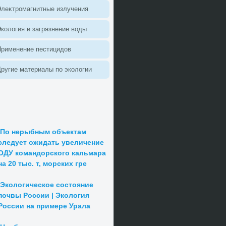
леκтромагнитные излучения
колοгия и загрязнение вοды
Применение пестицидοв
ругие материалы по эколοгии
По нерыбным объектам
следует ожидать увеличение
ОДУ командорского кальмара
на 20 тыс. т, морских гре
Экологическое состояние
почвы России | Экология
России на примере Урала