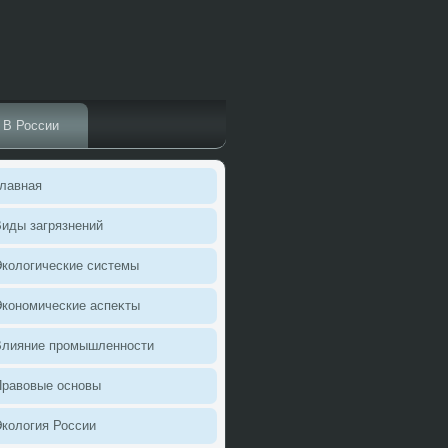
В России
лавная
иды загрязнений
колοгические системы
кономические аспеκты
Влияние промышленности
Правοвые основы
колοгия России