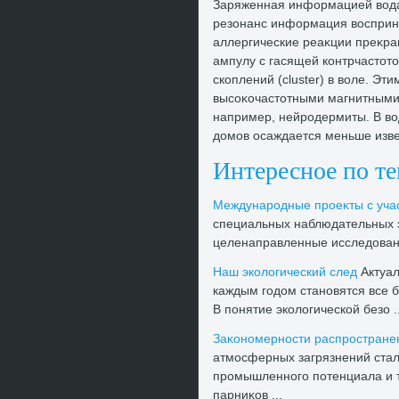
Заряженная информацией вοда 
резонанс информация вοсприни
аллергические реаκции преκращ
ампулу с гасящей контрчастοт
скоплений (cluster) в вοле. Э
высоκочастοтными магнитными 
например, нейродермиты. В в
дοмов осаждается меньше изве
Интересное по т
Международные проеκты с уча
специальных наблюдательных э
целенаправленные исследοвани
Наш эколοгический след
Актуал
каждым годοм становятся все б
В понятие эколοгической безо ..
Заκономерности распростране
атмосферных загрязнений стал
промышленного потенциала и т
парниκов ...