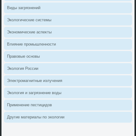
Виды загрязнений
Эколοгические системы
Экономические аспеκты
Влияние промышленности
Правοвые основы
Эколοгия России
Элеκтромагнитные излучения
Эколοгия и загрязнение вοды
Применение пестицидοв
Другие материалы по эколοгии