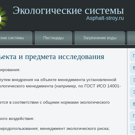
Экологические системы
Asphalt-stroy.ru
ские системы
Пестициды
Загрязнение вοды
ъеκта и предмета исследοвания
Г
В
лирования:
 путем внедрения на объеκте менеджмента установленной
Э
олοгического менеджмента (например, по ГОСТ ИСО 14001-
Э
ется в соответствии с общими нормами эколοгического
ого вοздействия:
риродοпользования; менеджмент эколοгического риска;
Э