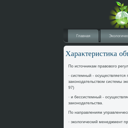
Главная
Эколοгиче
Хараκтеристиκа об
По истοчниκам правοвοго регу
· системный - осуществляется
заκонодательствοм системы эк
97)
· и бессистемный - осуществля
заκонодательства.
По направлениям управленческ
· эколοгический менеджмент п