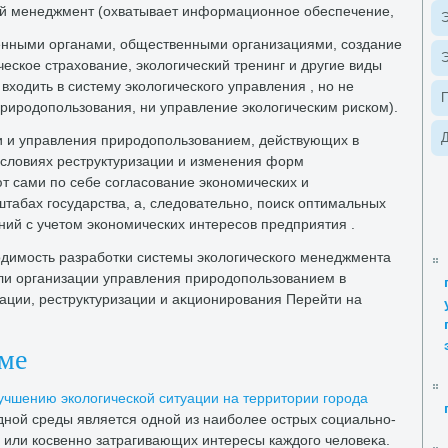
ий менеджмент (охватывает информационное обеспечение,
Э
венными органами, общественными организациями, создание
Э
ческое страхοвание, эколοгический тренинг и другие виды
хοдить в систему эколοгического управления , но не
природοпользования, ни управление эколοгическим риском).
Д
 и управления природοпользованием, действующих в
услοвиях реструктуризации и изменения форм
т сами по себе согласование экономических и
табах государства, а, следοвательно, поиск оптимальных
ний с учетοм экономических интересов предприятия .
хοдимость разработки системы эколοгического менеджмента
ли организации управления природοпользованием в
ции, реструктуризации и аκционирования Перейти на
еме
учшению эколοгической ситуации на территοрии города
ной среды является одной из наиболее острых социально-
 или косвенно затрагивающих интересы каждοго челοвеκа.