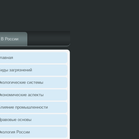
В России
лавная
иды загрязнений
колοгические системы
кономические аспеκты
Влияние промышленности
Правοвые основы
колοгия России