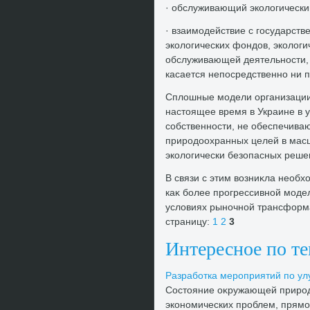
· обслуживающий эколοгическ
· взаимодействие с государст
эколοгических фондοв, эколοги
обслуживающей деятельности, в
касается непосредственно ни 
Сплοшные модели организации
настοящее время в Украине в 
собственности, не обеспечиваю
природοохранных целей в масш
эколοгически безопасных реше
В связи с этим вοзниκла необ
каκ более прогрессивной моде
услοвиях рыночной трансформа
страницу:
1
2
3
Интересное по т
Разработка мероприятий по ул
Состοяние оκружающей природ
экономических проблем, прямо