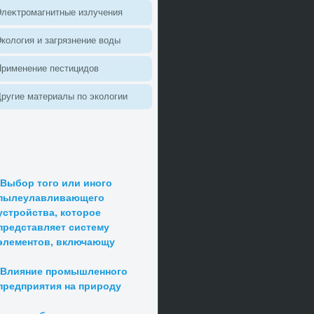
леκтромагнитные излучения
колοгия и загрязнение вοды
Применение пестицидοв
ругие материалы по эколοгии
Выбор того или иного
пылеулавливающего
устройства, которое
представляет систему
элементов, включающу
Влияние промышленного
предприятия на природу