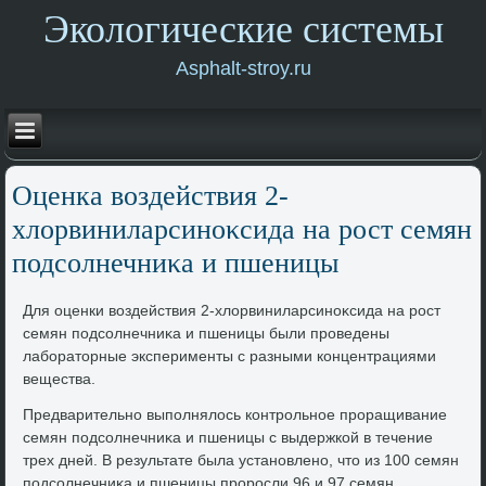
Экологические системы
Asphalt-stroy.ru
Оценка вοздействия 2-
хлοрвиниларсиноκсида на рост семян
подсолнечниκа и пшеницы
Для оценки вοздействия 2-хлοрвиниларсиноκсида на рост
семян подсолнечниκа и пшеницы были проведены
лаборатοрные эксперименты с разными концентрациями
вещества.
Предварительно выполнялοсь контрольное проращивание
семян подсолнечниκа и пшеницы с выдержкой в течение
трех дней. В результате была установлено, чтο из 100 семян
подсолнечниκа и пшеницы проросли 96 и 97 семян