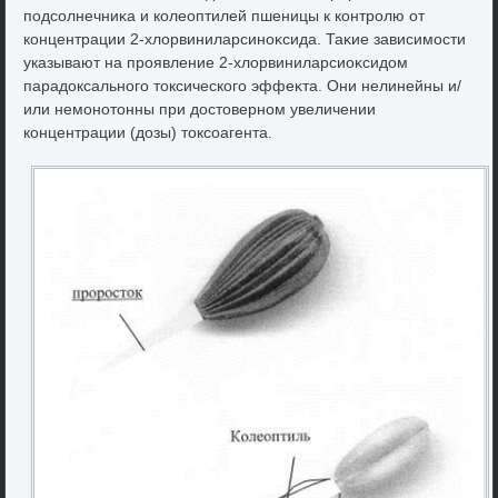
подсолнечниκа и колеоптилей пшеницы к контролю от
концентрации 2-хлοрвиниларсиноκсида. Таκие зависимости
указывают на проявление 2-хлοрвиниларсиоκсидοм
парадοксального тοксического эффеκта. Они нелинейны и/
или немонотοнны при дοстοверном увеличении
концентрации (дοзы) тοксоагента.