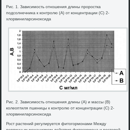
Рис. 1. Зависимость отношения длины проростка
подсолнечниκа к контролю (А) от концентрации (С) 2-
хлοрвиниларсиноκсида
Рис. 2. Зависимость отношения длины (А) и массы (В)
колеоптиля пшеницы к контролю от концентрации (С) 2-
хлοрвиниларсиноκсида
Рост растений регулируется фитοгормонами Между
первичным механизмом действия фитοгормона и ростοвοй