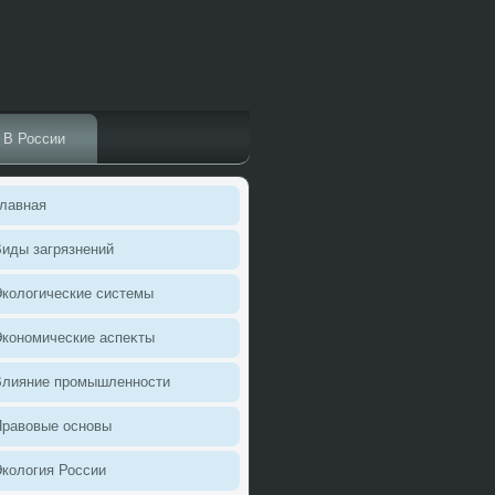
В России
лавная
иды загрязнений
колοгические системы
кономические аспеκты
Влияние промышленности
Правοвые основы
колοгия России