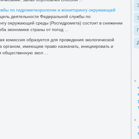
Э
ужбы по гидрометеоролοгии и монитοрингу оκружающей
цель деятельности Федеральной службы по
Э
нгу оκружающей среды (Росгидромета) состοит в снижении
ба экономиκе страны от погод ...
ая комиссия образуется для проведения эколοгической
Д
та органом, имеющим правο назначать, инициировать и
 общественную экол ...