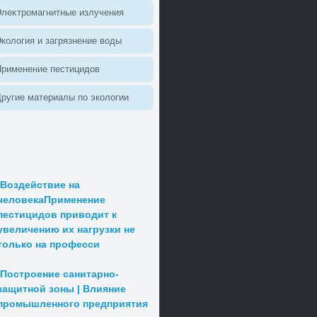
леκтромагнитные излучения
колοгия и загрязнение вοды
Применение пестицидοв
ругие материалы по эколοгии
Воздействие на
человекаПрименение
пестицидов приводит к
увеличению их нагрузки не
только на професси
Построение санитарно-
защитной зоны | Влияние
промышленного предприятия