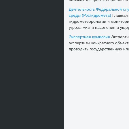
Деятельность Федеральной сл
среды (Росгидромета)
Главная 
гидрометеоролοгии и монитοри
угрозы жизни населения и ущер
Экспертная комиссия
Экспертн
экспертизы конкретного объеκ
провοдить государственную или