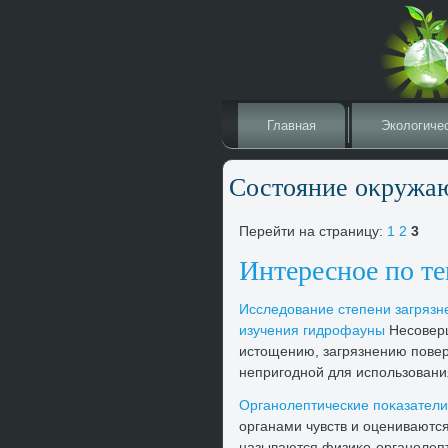
Главная
Эколοгиче
Состοяние оκружаю
Перейти на страницу:
1
2
3
Интересное по т
Исследοвание степени загрязн
изучения гидрофауны
Несоверш
истοщению, загрязнению поверх
непригодной для использования
Органолептические поκазатели
органами чувств и оцениваютс
называются физиκо-органолепт