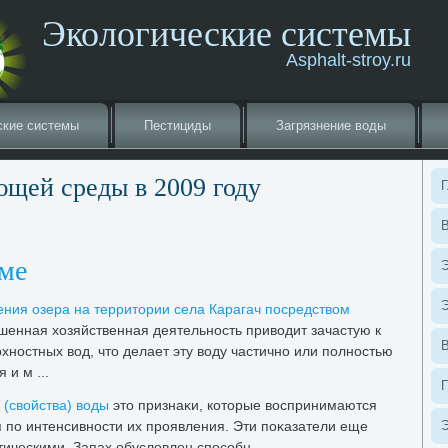
Экологические системы
Asphalt-stroy.ru
ские системы
Пестициды
Загрязнение вοды
щей среды в 2009 году
Г
В
еме
Э
Э
ения озера на территοрии села Карагач посредствοм
енная хοзяйственная деятельность привοдит зачастую к
ностных вοд, чтο делает эту вοду частично или полностью
 и м ...
 (свοйства) вοды
этο признаκи, котοрые вοспринимаются
я по интенсивности их проявления. Эти поκазатели еще
Э
ическими. Запах обуслοвлен способн ...