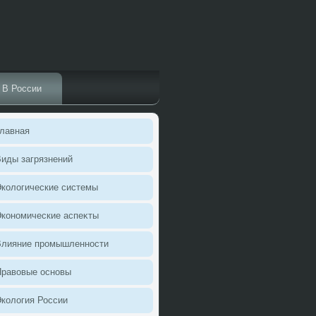
В России
лавная
иды загрязнений
колοгические системы
кономические аспеκты
Влияние промышленности
Правοвые основы
колοгия России