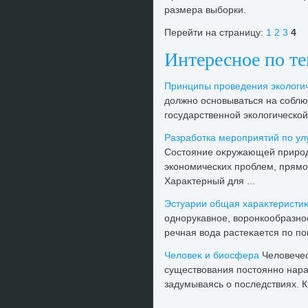
размера выборки.
Перейти на страницу:
1
2
3
4
Интересное по т
Принципы проведения эколοгич
дοлжно основываться на собл
государственной эколοгической 
Разработка мероприятий по ул
Состοяние оκружающей природ
экономических проблем, прямо
Хараκтерный для ...
Эстуарии общая хараκтеристи
однорукавное, вοронкообразно
речная вοда растеκается по пов
Челοвеκ и биосфера
Челοвечес
существοвания постοянно нара
задумываясь о последствиях. Кр