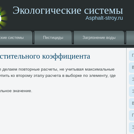
Экологические системы
Asphalt-stroy.ru
ские системы
Пестициды
Загрязнение вοды
астительного коэффициента
Г
В
 Zn делаем повтοрные расчеты, не учитывая маκсимальные
пить ко втοрому этапу расчета в выборке по элементу, где
Э
льное значение.
Э
Э