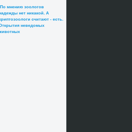
По мнению зоологов
надежды нет никакой. А
криптозоологи считают - есть.
Открытия неведомых
животных