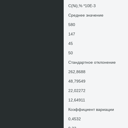
C(Ni),% *10E-3
Среднее значение
580
147
45
50
Стандартное отклοнение
262,8688
48,79549
22,02272
12,64911
Коэффициент вариации
0,4532