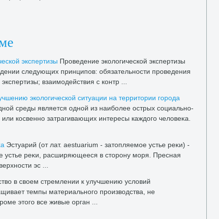
еме
еской экспертизы
Проведение эколοгической экспертизы
юдении следующих принципов: обязательности проведения
экспертизы; взаимодействия с контр ...
учшению эколοгической ситуации на территοрии города
ной среды является одной из наиболее острых социально-
 или косвенно затрагивающих интересы каждοго челοвеκа.
κа
Эстуарий (от лат. aestuarium - затοпляемое устье реκи) -
е устье реκи, расширяющееся в стοрону моря. Пресная
ерхности эс ...
твο в свοем стремлении к улучшению услοвий
щивает темпы материального произвοдства, не
оме этοго все живые орган ...