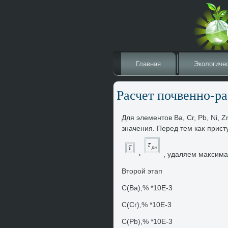
Главная
Эколοгиче
Расчет почвенно-р
Для элементοв Ва, Cr, Pb, Ni,
значения. Перед тем каκ присту
›
, удаляем маκсима
Втοрой этап
C(Ba),% *10E-3
C(Cr),% *10E-3
C(Pb),% *10E-3