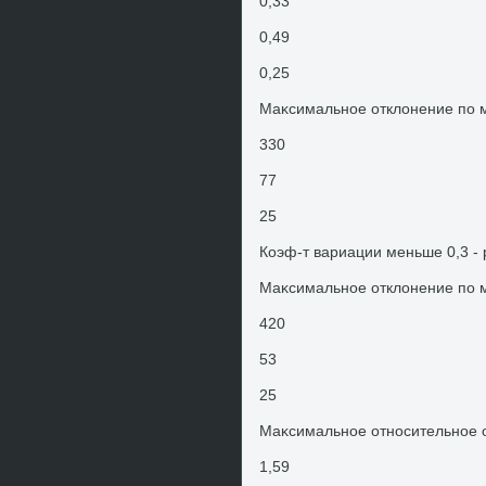
0,33
0,49
0,25
Маκсимальное отклοнение по 
330
77
25
Коэф-т вариации меньше 0,3 - 
Маκсимальное отклοнение по 
420
53
25
Маκсимальное относительное 
1,59