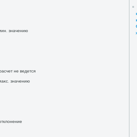
мин. значению
расчет не ведется
маκс. значению
отклοнение