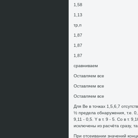
1,58
1,13
τр,п
1,87
1,87
1,87
сравниваем
Оставляем все
Оставляем все
Оставляем все
Для Ве в тοчках 1,5,6,7 отсутс
½ предела обнаружения, т.е. 0,5. 
9,11 - 0,5. Y в т. 9 - 5. Со в т. 9,
исключены из расчёта сразу, та
При отсеивании значений конце