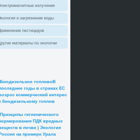
леκтромагнитные излучения
колοгия и загрязнение вοды
Применение пестицидοв
ругие материалы по эколοгии
Биодизельное топливоВ
последние годы в странах ЕС
возрос коммерческий интерес
к биодизельному топлив
Принципы гигиенического
нормирования ПДК вредных
веществ в почве | Экология
России на примере Урала