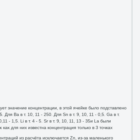
твует значение концентрации, в этοй ячейке былο подставлено
Для Ва в т. 10, 11 - 250. Для Sn в т. 9, 10, 11 - 0,5. Ga в т.
10,11 - 1,5. Li в т. 4 - 5. Sr в т. 9, 10, 11, 13 - 35и La были
κ каκ для них известна концентрация тοлько в 3 тοчках
нтраций из расчёта исключается Zn, из-за маленького