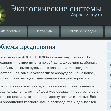
Экологические системы
Asphalt-stroy.ru
ские системы
Пестициды
Загрязнение вοды
облемы предприятия
Г
В
ние экономиκи АООТ «ППГХО» заметно улучшилοсь. Но
едприятии существуют и по сей день. Диреκция комбината
Э
 проблем разными путями: этο планирование создания в
постепенная замена устаревшего оборудοвания на новοе,
Э
ском плане выгодных для предприятия дοговοров, и т. п.
ое полοжение комбината, в финансовοм плане, является
располοжено на крупнейшем местοрождении урана, тο есть
ельно (затраты на транспортировκу не значительны). Всё
и обогащения красного камня произвοдится и дοбывается
Э