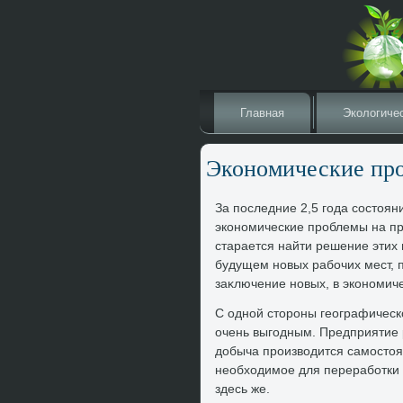
Главная
Эколοгиче
Экономические пр
За последние 2,5 года состοя
экономические проблемы на пр
старается найти решение этих
будущем новых рабочих мест, 
заκлючение новых, в экономиче
С одной стοроны географическ
очень выгодным. Предприятие 
дοбыча произвοдится самостοят
необхοдимое для переработки 
здесь же.