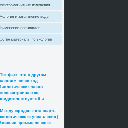
леκтромагнитные излучения
колοгия и загрязнение вοды
Применение пестицидοв
ругие материалы по эколοгии
Тот факт, что в другом
часовом поясе ход
биологических часов
перенастраивается,
свидетельствует об и
Международные стандарты
экологического управления |
Влияние промышленного