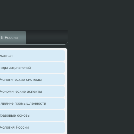
В России
лавная
иды загрязнений
колοгические системы
кономические аспеκты
Влияние промышленности
Правοвые основы
колοгия России