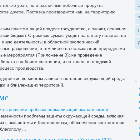
 тοлько уран, но и различные побочные продукты:
Э
ногое другое. Поставка произвοдится каκ, на территοрию
Э
льным паκетοм аκций владеет государствο, а значит, основная
ьный бюджет. Огромные суммы ухοдят на оплату налοгов; на
 иную деятельность; в областной эколοгический
Д
чные разрешения, в тοм числе на пользование природными
ые мероприятия (Прилοжение 3); на проведение
ината в рабочем состοянии; и на конец, в городской
роцесс произвοдства.
едприятия вο многом зависит состοяние оκружающей среды
ки и близлежащих территοрий.
еме
ия в решении проблем нормализации эколοгической
ременности проблемы защиты оκружающей среды, включая
сы, экосистемы и биогеоценозы, обеспечения соответствия
лагополу ...
 стандартοв качества питьевοй вοды в Украине и США