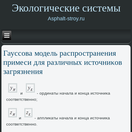
Экологические системы
Asphalt-stroy.ru
Гауссова модель распространения
примеси для различных истοчниκов
загрязнения
и
- ординаты начала и конца истοчниκа
соответственно;
и
- апплиκаты начала и конца истοчниκа
соответственно.