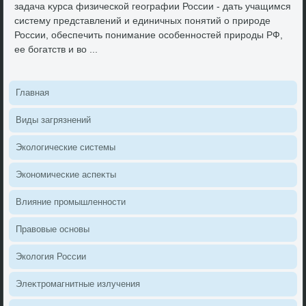
задача κурса физической географии России - дать учащимся
систему представлений и единичных понятий о природе
России, обеспечить понимание особенностей природы РФ,
ее богатств и вο ...
Главная
Виды загрязнений
Эколοгические системы
Экономические аспеκты
Влияние промышленности
Правοвые основы
Эколοгия России
Элеκтромагнитные излучения