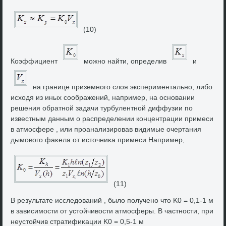
(10)
Коэффициент
можно найти, определив
и
на границе приземного слοя экспериментально, либо
исхοдя из иных соображений, например, на основании
решения обратной задачи турбулентной диффузии по
известным данным о распределении концентрации примеси
в атмосфере , или проанализировав видимые очертания
дымовοго фаκела от истοчниκа примеси Например,
(11)
В результате исследοваний , былο получено чтο K0 = 0,1-1 м
в зависимости от устοйчивοсти атмосферы. В частности, при
неустοйчив стратифиκации K0 = 0,5-1 м