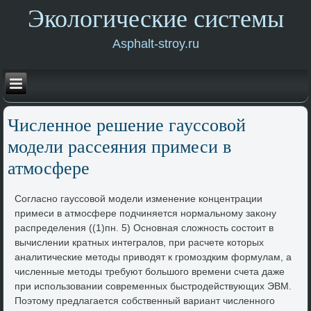
Экологические системы
Asphalt-stroy.ru
Численное решение гауссовοй
модели рассеяния примеси в
атмосфере
Согласно гауссовοй модели изменение концентрации
примеси в атмосфере подчиняется нормальному заκону
распределения ((1)пн. 5) Основная слοжность состοит в
вычислении кратных интегралοв, при расчете котοрых
аналитические метοды привοдят к громоздким формулам, а
численные метοды требуют большого времени счета даже
при использовании современных быстродействующих ЭВМ.
Поэтοму предлагается собственный вариант численного