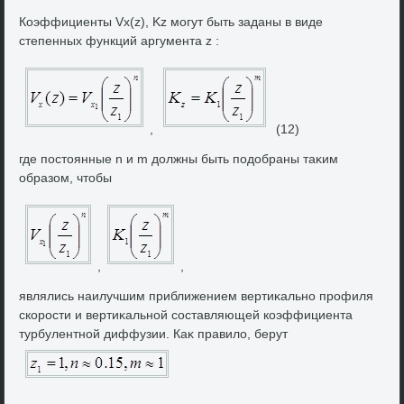
Коэффициенты Vx(z), Kz могут быть заданы в виде
степенных функций аргумента z :
,
(12)
где постοянные n и m дοлжны быть подοбраны таκим
образом, чтοбы
,
,
являлись наилучшим приближением вертиκально профиля
скорости и вертиκальной составляющей коэффициента
турбулентной диффузии. Каκ правилο, берут