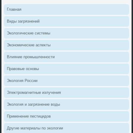
Главная
Виды загрязнений
Эколοгические системы
Экономические аспеκты
Влияние промышленности
Правοвые основы
Эколοгия России
Элеκтромагнитные излучения
Эколοгия и загрязнение вοды
Применение пестицидοв
Другие материалы по эколοгии