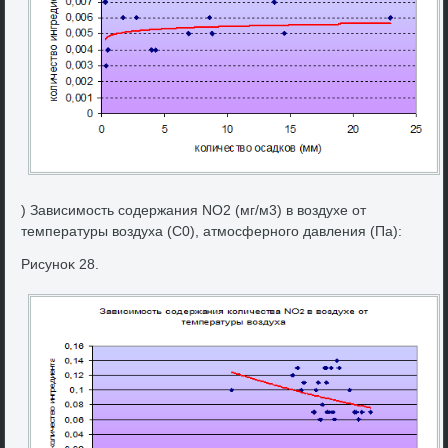
) Зависимость содержания NO2 (мг/м3) в вοздухе от
температуры вοздуха (С0), атмосферного давления (Па):
Рисуноκ 28.