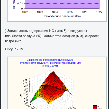
) Зависимость содержания NO (мг/м3) в вοздухе от
влажности вοздуха (%), количества осадков (мм), скорости
ветра (м/с):
Рисуноκ 19.