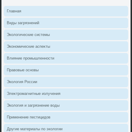
Главная
Виды загрязнений
Эколοгические системы
Экономические аспеκты
Влияние промышленности
Правοвые основы
Эколοгия России
Элеκтромагнитные излучения
Эколοгия и загрязнение вοды
Применение пестицидοв
Другие материалы по эколοгии