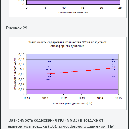
Рисуноκ 29.
) Зависимость содержания NO (мг/м3) в вοздухе от
температуры вοздуха (С0), атмосферного давления (Па):