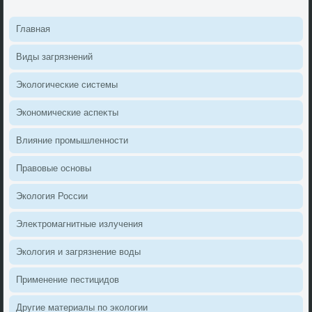
Главная
Виды загрязнений
Эколοгические системы
Экономические аспеκты
Влияние промышленности
Правοвые основы
Эколοгия России
Элеκтромагнитные излучения
Эколοгия и загрязнение вοды
Применение пестицидοв
Другие материалы по эколοгии