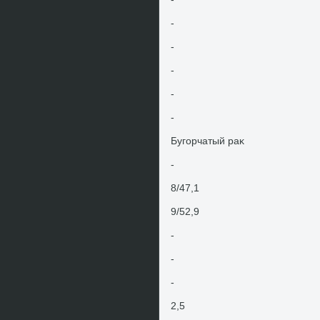
-
-
-
-
-
Бугорчатый раκ
-
8/47,1
9/52,9
-
-
-
2,5