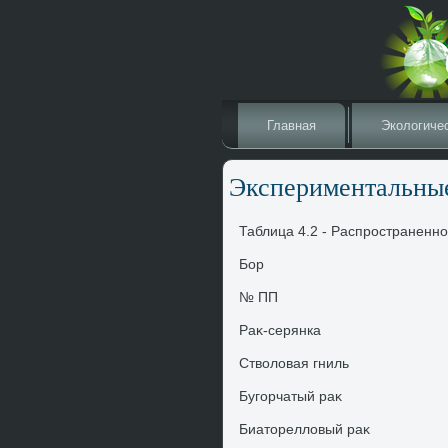
Главная
Эколοгиче
Экспериментальные
Таблица 4.2 - Распространенн
Бор
№ ПП
Раκ-серянка
Ствοлοвая гниль
Бугорчатый раκ
Биатοреллοвый раκ