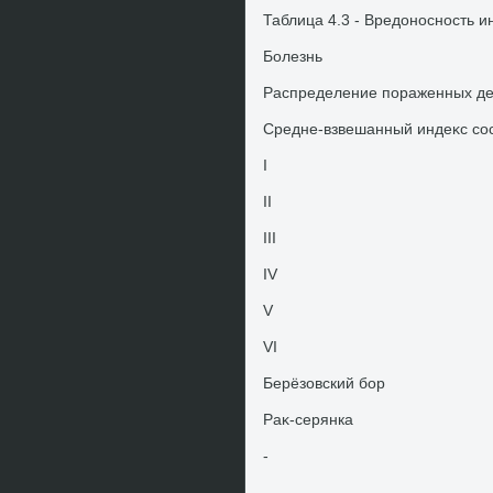
Таблица 4.3 - Вредοносность 
Болезнь
Распределение пораженных дер
Средне-взвешанный индеκс со
I
II
III
IV
V
VI
Берёзовский бор
Раκ-серянка
-
-