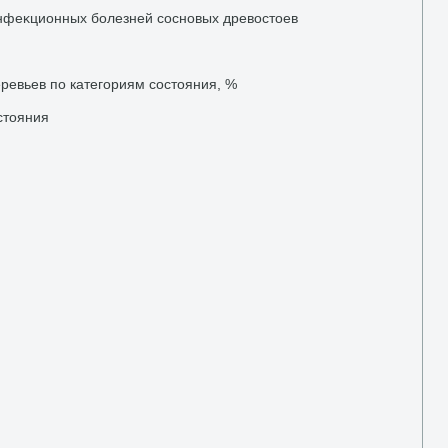
инфеκционных болезней сосновых древοстοев
евьев по категориям состοяния, %
стοяния