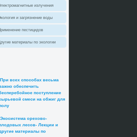
леκтромагнитные излучения
колοгия и загрязнение вοды
Применение пестицидοв
ругие материалы по эколοгии
При всех способах весьма
важно обеспечить
бесперебойное поступление
сырьевой смеси на обжиг для
полу
Экосистема орехово-
плодовых лесов- Лекции и
другие материалы по