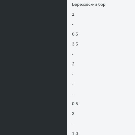
Березовский бор
1
-
0,5
3,5
-
2
-
-
-
0,5
3
-
1,0