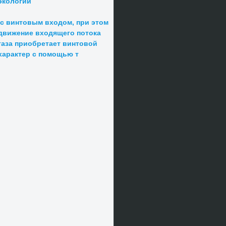
экологии
с винтовым входом, при этом
движение входящего потока
газа приобретает винтовой
характер с помощью т