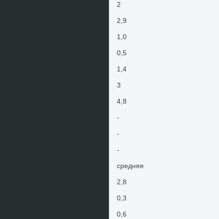
2
2,9
1,0
0,5
1,4
3
4,8
-
-
-
средняя
2,8
0,3
0,6