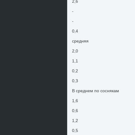
2,6
-
-
0,4
средняя
2,0
1,1
0,2
0,3
В среднем по соснякам
1,6
0,6
1,2
0,5