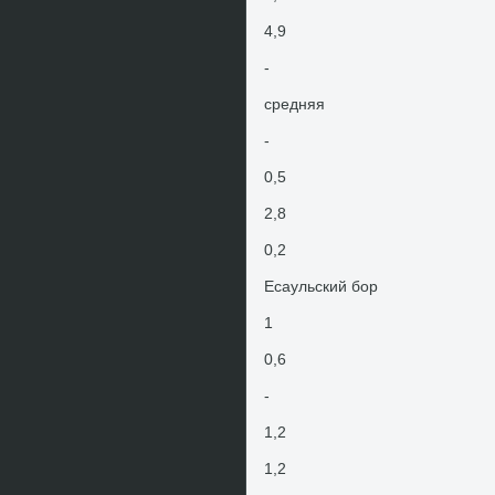
4,9
-
средняя
-
0,5
2,8
0,2
Есаульский бор
1
0,6
-
1,2
1,2