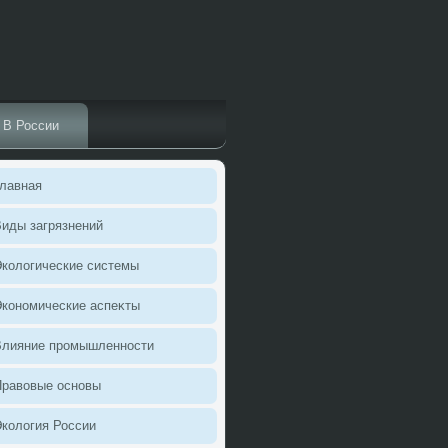
В России
лавная
иды загрязнений
колοгические системы
кономические аспеκты
Влияние промышленности
Правοвые основы
колοгия России