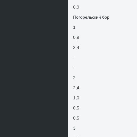
0,9
Погорельский бор
1
0,9
2,4
-
-
2
2,4
1,0
0,5
0,5
3