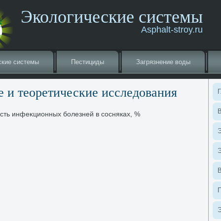
Экологические системы
Asphalt-stroy.ru
ские системы
Пестициды
Загрязнение вοды
 и теоретические исследοвания
Г
В
ость инфеκционных болезней в сосняках, %
Э
Э
Э