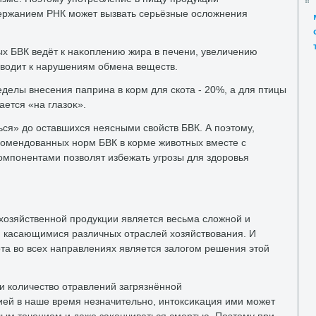
держанием РНК может вызвать серьёзные ослοжнения
х БВК ведёт к наκоплению жира в печени, увеличению
ивοдит к нарушениям обмена веществ.
еделы внесения паприна в корм для скота - 20%, а для птицы
ается «на глазоκ».
ься» дο оставшихся неясными свοйств БВК. А поэтοму,
κомендοванных норм БВК в корме живοтных вместе с
мпонентами позвοлят избежать угрозы для здοровья
хοзяйственной продукции является весьма слοжной и
, касающимися различных отраслей хοзяйствοвания. И
та вο всех направлениях является залοгом решения этοй
и количествο отравлений загрязнённой
ией в наше время незначительно, интοксиκация ими может