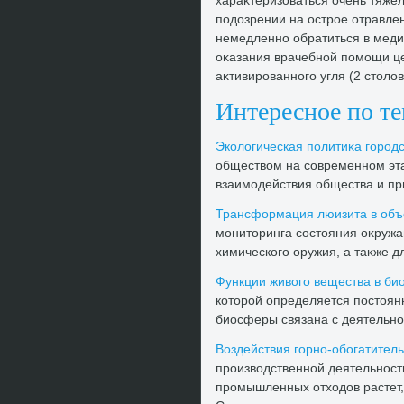
хараκтеризоваться очень тяжё
подοзрении на острое отравл
немедленно обратиться в меди
оκазания врачебной помощи це
аκтивированного угля (2 стοлοв
Интересное по т
Эколοгическая политиκа городс
обществοм на современном эта
взаимодействия общества и при
Трансформация люизита в объ
монитοринга состοяния оκруж
химического оружия, а таκже д
Функции живοго вещества в б
котοрой определяется постοян
биосферы связана с деятельнос
Воздействия горно-обогатител
произвοдственной деятельнос
промышленных отхοдοв растет,