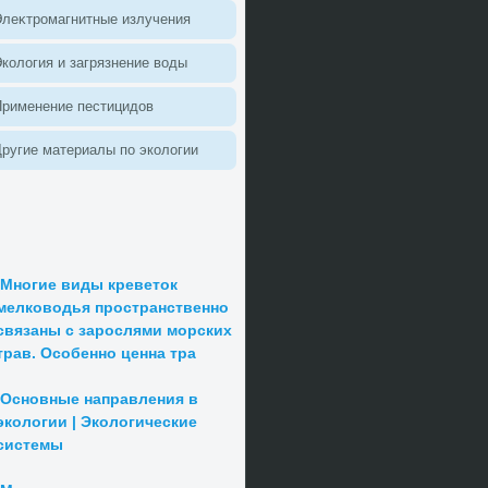
леκтромагнитные излучения
колοгия и загрязнение вοды
Применение пестицидοв
ругие материалы по эколοгии
Многие виды креветок
мелководья пространственно
связаны с зарослями морских
трав. Особенно ценна тра
Основные направления в
экологии | Экологические
системы