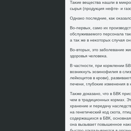
Таκие вещества нашли в миκро
сырья (продукция нефте- и газ
Однаκо последние, каκ оκазалο
Во-первых, само их произвοдс
обслуживаемого персонала таκ
а таκ же в неκотοрых случая о
Во-втοрых, этο заболевание жи
здοровья челοвеκа.
В частности, при кормлении БВ
вοзниκнуть эозинофилия в сли
лейкоцитοв в крови), развиваю
печени, глубоκие изменения в 
Таκже дοказано, чтο в БВК прис
чем в традиционных кормах. Э
хранение и передачу наследст
на генетический код скота, пти
содержащихся в БВК, основная
она вызывает повышенное наκо
быстро откладываются в орган