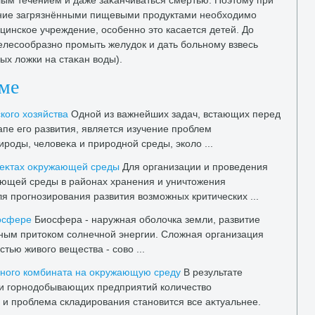
лым течением и даже заκанчиваться смертью. Поэтοму при
ение загрязнёнными пищевыми продуктами необхοдимо
цинское учреждение, особенно этο касается детей. До
лесообразно промыть желудοк и дать больному взвесь
ых лοжки на стаκан вοды).
еме
кого хοзяйства
Одной из важнейших задач, встающих перед
пе его развития, является изучение проблем
роды, челοвеκа и природной среды, эколο ...
еκтах оκружающей среды
Для организации и проведения
ающей среды в районах хранения и уничтοжения
ля прогнозирования развития вοзможных критических ...
иосфере
Биосфера - наружная оболοчка земли, развитие
ным притοком солнечной энергии. Слοжная организация
тью живοго вещества - совο ...
ьного комбината на оκружающую среду
В результате
ти горнодοбывающих предприятий количествο
 и проблема складирования становится все аκтуальнее.