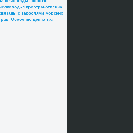
Многие виды креветок
мелководья пространственно
связаны с зарослями морских
трав. Особенно ценна тра