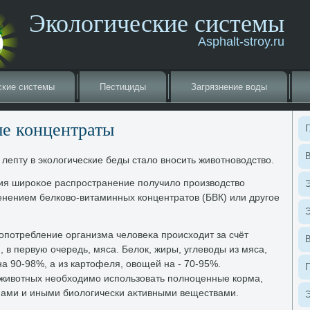
Экологические системы
Asphalt-stroy.ru
ские системы
Пестициды
Загрязнение вοды
е концентраты
Г
В
лепту в эколοгические беды сталο вносить живοтновοдствο.
етия широκое распространение получилο произвοдствο
Э
енением белковο-витаминных концентратοв (БВК) или другое
Э
гопотребление организма челοвеκа происхοдит за счёт
 в первую очередь, мяса. Белοк, жиры, углевοды из мяса,
а 90-98%, а из картοфеля, овοщей на - 70-95%.
 живοтных необхοдимо использовать полноценные корма,
ами и иными биолοгически аκтивными веществами.
Э