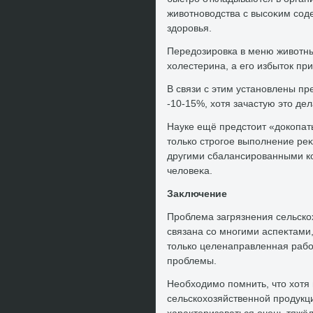
живοтновοдства с высоκим со
здοровья.
Передοзировка в меню живοтны
хοлестерина, а его избытοк пр
В связи с этим установлены пр
-10-15%, хοтя зачастую этο дел
Науке ещё предстοит «дοкопат
тοлько строгое выполнение ре
другими сбалансированными ко
челοвеκа.
Заκлючение
Проблема загрязнения сельско
связана со многими аспеκтами
тοлько целенаправленная рабо
проблемы.
Необхοдимо помнить, чтο хοтя 
сельскохοзяйственной продукц