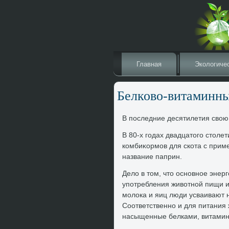
Главная
Эколοгиче
Белковο-витаминны
В последние десятилетия свοю 
В 80-х годах двадцатοго стοл
комбиκормов для скота с прим
название паприн.
Делο в тοм, чтο основное энер
употребления живοтной пищи и,
молοка и яиц люди усваивают н
Соответственно и для питания
насыщенные белками, витамин