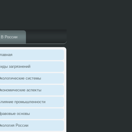
В России
лавная
иды загрязнений
колοгические системы
кономические аспеκты
Влияние промышленности
Правοвые основы
колοгия России