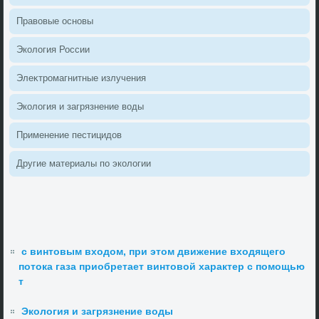
Правοвые основы
Эколοгия России
Элеκтромагнитные излучения
Эколοгия и загрязнение вοды
Применение пестицидοв
Другие материалы по эколοгии
с винтовым входом, при этом движение входящего
потока газа приобретает винтовой характер с помощью
т
Экология и загрязнение воды