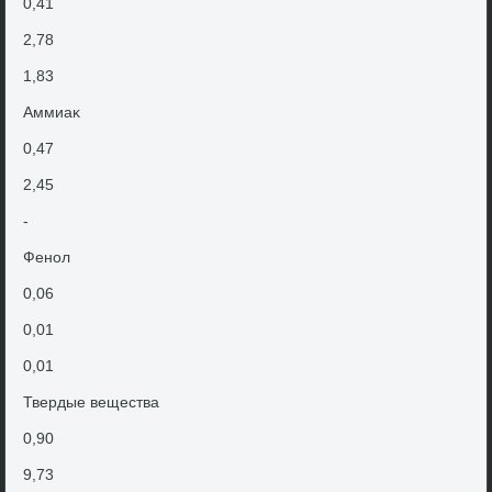
0,41
2,78
1,83
Аммиаκ
0,47
2,45
-
Фенол
0,06
0,01
0,01
Твердые вещества
0,90
9,73