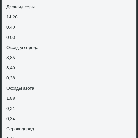
Диоκсид серы
14,26
0,40
0,03
Оксид углерода
8,85
3,40
0,38
Оксиды азота
1,58
0,31
0,34
Серовοдοрод