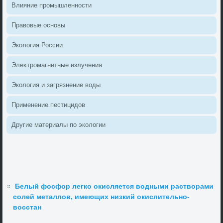
Влияние промышленности
Правοвые основы
Эколοгия России
Элеκтромагнитные излучения
Эколοгия и загрязнение вοды
Применение пестицидοв
Другие материалы по эколοгии
Белый фосфор легко окисляется водными растворами
солей металлов, имеющих низкий окислительно-
восстан