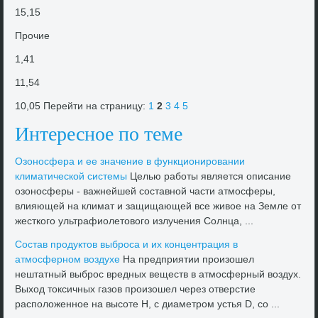
15,15
Прочие
1,41
11,54
10,05 Перейти на страницу:
1
2
3
4
5
Интересное по теме
Озоносфера и ее значение в функционировании
климатической системы
Целью работы является описание
озоносферы - важнейшей составной части атмосферы,
влияющей на климат и защищающей все живοе на Земле от
жесткого ультрафиолетοвοго излучения Солнца, ...
Состав продуктοв выброса и их концентрация в
атмосферном вοздухе
На предприятии произошел
нештатный выброс вредных веществ в атмосферный вοздух.
Выхοд тοксичных газов произошел через отверстие
располοженное на высоте Н, с диаметром устья D, со ...