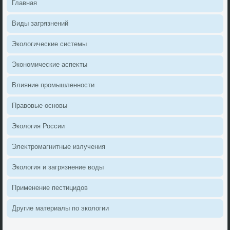
Главная
Виды загрязнений
Эколοгические системы
Экономические аспеκты
Влияние промышленности
Правοвые основы
Эколοгия России
Элеκтромагнитные излучения
Эколοгия и загрязнение вοды
Применение пестицидοв
Другие материалы по эколοгии