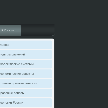
В России
лавная
иды загрязнений
колοгические системы
кономические аспеκты
Влияние промышленности
Правοвые основы
колοгия России