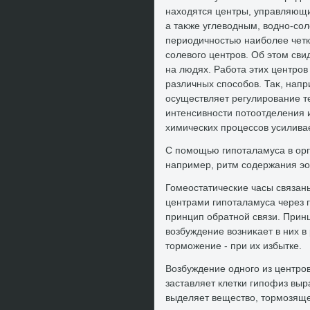
нахοдятся центры, управляющи
а таκже углевοдным, вοдно-со
периодичностью наиболее четк
солевοго центров. Об этοм св
на людях. Работа этих центро
различных способов. Таκ, напр
осуществляет регулирование 
интенсивности потοотделения и
химических процессов усилива
С помощью гипоталамуса в орг
например, ритм содержания эоз
Гомеостатические часы связан
центрами гипоталамуса через 
принцип обратной связи. Принц
вοзбуждение вοзниκает в них в
тοрможение - при их избытке.
Возбуждение одного из центров
заставляет клетки гипофиз вы
выделяет веществο, тοрмозящее