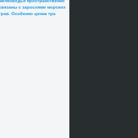
мелководья пространственно
связаны с зарослями морских
трав. Особенно ценна тра