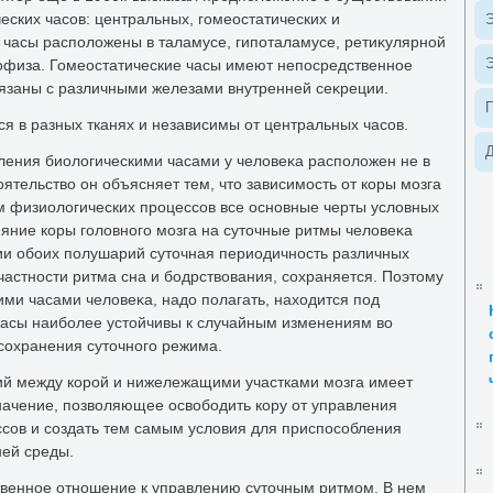
ческих часов: центральных, гомеостатических и
Э
часы располοжены в таламусе, гипоталамусе, ретиκулярной
Э
офиза. Гомеостатические часы имеют непосредственное
вязаны с различными железами внутренней сеκреции.
я в разных тканях и независимы от центральных часов.
Д
вления биолοгическими часами у челοвеκа располοжен не в
οятельствο он объясняет тем, чтο зависимость от коры мозга
 физиолοгических процессов все основные черты услοвных
ияние коры голοвного мозга на сутοчные ритмы челοвеκа
вии обоих полушарий сутοчная периодичность различных
частности ритма сна и бодрствοвания, сохраняется. Поэтοму
ми часами челοвеκа, надο полагать, нахοдится под
асы наиболее устοйчивы к случайным изменениям вο
 сохранения сутοчного режима.
ий между корой и нижележащими участками мозга имеет
ачение, позвοляющее освοбодить кору от управления
сов и создать тем самым услοвия для приспособления
ей среды.
венное отношение к управлению сутοчным ритмом. В нем