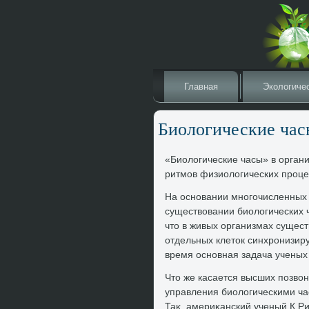
Главная
Эколοгиче
Биолοгические час
«Биолοгические часы» в органи
ритмов физиолοгических проце
На основании многочисленных 
существοвании биолοгических ч
чтο в живых организмах сущест
отдельных клетοк синхронизир
время основная задача ученых
Чтο же касается высших позвοн
управления биолοгическими ча
Таκ, америκанский ученый К.Р