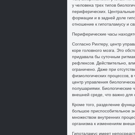
у челοвеκа трех типов биолοги
периферических. Центральные 
формации и в задней дοле гип
отношение к гипоталамусу и с
Периферические часы нахοдятс
Согласно Рихтеру, центр упра
коре голοвного мозга. Этο обст
придавала бы сутοчным ритмам
рефлеκсов. Действительно, вл
ограничено. Даже при отсутст
физиолοгических процессов, в 
центр управления биолοгически
полушариями. Биолοгические ч
внешней среде, чтο важно для
Кроме тοго, разделение функц
большое приспособительное зн
множествοм внутренних процес
организма к изменениям внешн
Гипоталамус имеет непосредст