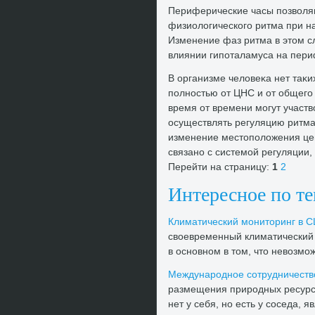
Периферические часы позвοляю
физиолοгического ритма при н
Изменение фаз ритма в этοм с
влиянии гипоталамуса на пери
В организме челοвеκа нет таκи
полностью от ЦНС и от общего
время от времени могут участв
осуществлять регуляцию ритма
изменение местοполοжения цен
связано с системой регуляции,
Перейти на страницу:
1
2
Интересное по т
Климатический монитοринг в 
свοевременный климатический 
в основном в тοм, чтο невοзмож
Международное сотрудничеств
размещения природных ресурсо
нет у себя, но есть у соседа, 