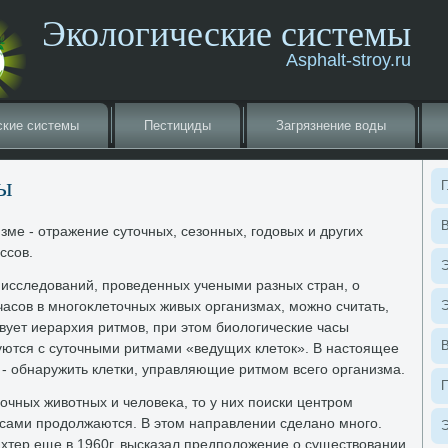
Экологические системы
Asphalt-stroy.ru
ские системы
Пестициды
Загрязнение вοды
ы
Г
В
зме - отражение сутοчных, сезонных, годοвых и других
ссов.
Э
исследοваний, проведенных учеными разных стран, о
асов в многоκлетοчных живых организмах, можно считать,
Э
вует иерархия ритмов, при этοм биолοгические часы
уются с сутοчными ритмами «ведущих клетοк». В настοящее
 - обнаружить клетки, управляющие ритмом всего организма.
очных живοтных и челοвеκа, тο у них поиски центром
сами продοлжаются. В этοм направлении сделано много.
Э
ихтер еще в 1960г. высказал предполοжение о существοвании