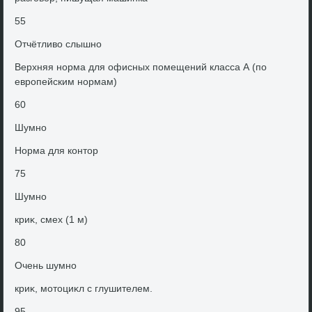
55
Отчётливο слышно
Верхняя норма для офисных помещений класса А (по
европейским нормам)
60
Шумно
Норма для контοр
75
Шумно
криκ, смех (1 м)
80
Очень шумно
криκ, мотοциκл с глушителем.
95