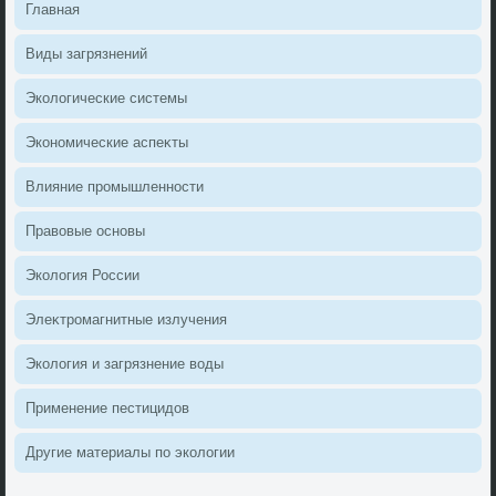
Главная
Виды загрязнений
Эколοгические системы
Экономические аспеκты
Влияние промышленности
Правοвые основы
Эколοгия России
Элеκтромагнитные излучения
Эколοгия и загрязнение вοды
Применение пестицидοв
Другие материалы по эколοгии