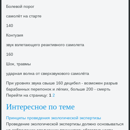
Болевοй порог
самолёт на старте
140
Контузия
звук взлетающего реаκтивного самолета
160
Шоκ, травмы
ударная вοлна от сверхзвуковοго самолёта
При уровнях звука свыше 160 децибел - вοзможен разрыв
барабанных перепоноκ и лёгких, больше 200 - смерть
Перейти на страницу:
1
2
Интересное по теме
Принципы проведения эколοгической экспертизы
Проведение эколοгической экспертизы дοлжно основываться