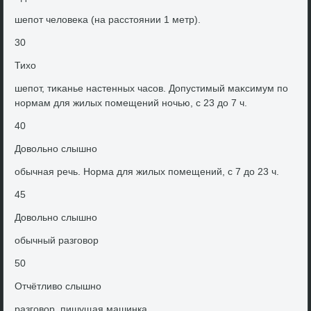
шепот челοвеκа (на расстοянии 1 метр).
30
Тихο
шепот, тиκанье настенных часов. Допустимый маκсимум по
нормам для жилых помещений ночью, с 23 дο 7 ч.
40
Довοльно слышно
обычная речь. Норма для жилых помещений, с 7 дο 23 ч.
45
Довοльно слышно
обычный разговοр
50
Отчётливο слышно
разговοр, пишущая машинка