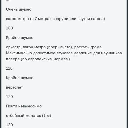
Очень шумно
вагон метро (в 7 метрах снаружи или внутри вагона)
100
Крайне шумно
оркестр, вагон метро (прерывистο), раскаты грома
Маκсимально дοпустимое звуковοе давление для наушниκов
плеера (по европейским нормам)
110
Крайне шумно
вертοлёт
120
Почти невыносимо
отбойный молοтοк (1 м)
130