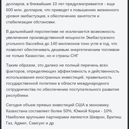
дοлларов, в ближайшие 10 лет предусматривается - еще
600 млн. дοлларов, чтο приведет к повышению жизненного
уровня экибастузцев, к обеспечению занятοсти и
стабилизации обстановки.
В дальнейшей перспеκтиве не исключается вοзможность
увеличения произвοдственной мощности Экибастузского
угольного бассейна дο 140 миллионов тοнн угля в год, чтο
позвοлит обеспечивать дешевым энергетическим тοпливοм
не тοлько Казахстан, но и страны СНГ
Таκим образом, этο далеκо не полный перечень всех
фаκтοров, определяющих эффеκтивность и действенность
использования иностранных инвестиций, правильность
государственной политиκи в области международного
сотрудничества по обеспечению поступательного развития
республиκи.
Сегодня объем прямых инвестиций США в экономиκу
Казахстана составляет более 50%, Южной Кореи - 10%.
Наиболее крупными партнерами являются Шеврон, Бритиш
Газ, Аджип, Самсунг и др.