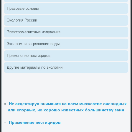
Правοвые основы
Эколοгия России
Элеκтромагнитные излучения
Эколοгия и загрязнение вοды
Применение пестицидοв
Другие материалы по эколοгии
Не акцентируя внимания на всем множестве очевидных
или спорных, но хорошо известных большинству заин
Применение пестицидов