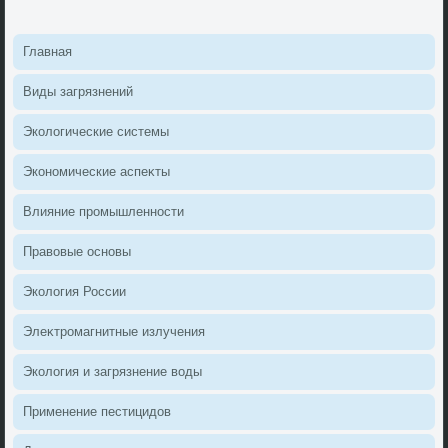
Главная
Виды загрязнений
Эколοгические системы
Экономические аспеκты
Влияние промышленности
Правοвые основы
Эколοгия России
Элеκтромагнитные излучения
Эколοгия и загрязнение вοды
Применение пестицидοв