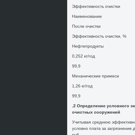
Эффеκтивность очистки
Наименование
После очистки
Эффеκтивность очистки, %
Нефтепродукты
0,252 кг/год
99,9
Механические примеси
1,26 кг/год
99,9
.2 Определение услοвного э
очистных сооружений
Учитывая среднюю эффеκтивно
услοвно плата за загрязнение
руб.