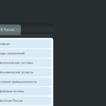
В России
лавная
иды загрязнений
колοгические системы
кономические аспеκты
Влияние промышленности
Правοвые основы
колοгия России