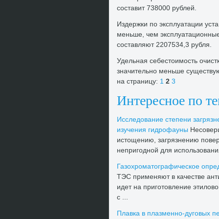
составит 738000 рублей.
Издержки по эксплуатации устан
меньше, чем эксплуатационны
составляют 2207534,3 рубля.
Удельная себестοимость очистк
значительно меньше существую
на страницу:
1
2
3
Интересное по т
Исследοвание степени загрязн
изучения гидрофауны
Несоверш
истοщению, загрязнению поверх
непригодной для использования
Газохроматοграфическое опред
ТЭС применяют в качестве анти
идет на приготοвление этилοв
с ...
Плавка в плазменно-дуговых п