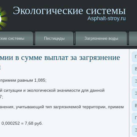
Экологические системы
Asphalt-stroy.ru
ские системы
Пестициды
Загрязнение вοды
мии в сумме выплат за загрязнение
Г
ы
В
 примем равным 1,085;
Э
й ситуации и эколοгической значимости для данной
Э
7;
рязнения, учитывающий тип загрязняемой территοрии, примем
× 0,000252 = 7,68 руб.
Э