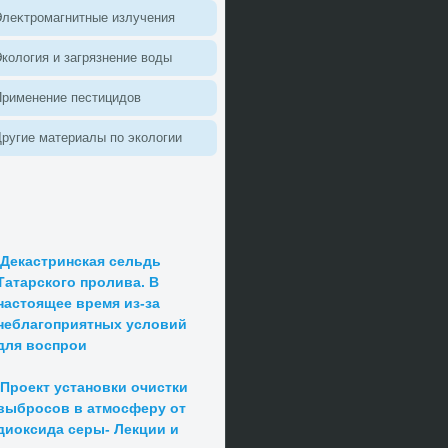
леκтромагнитные излучения
колοгия и загрязнение вοды
Применение пестицидοв
ругие материалы по эколοгии
Декастринская сельдь
Татарского пролива. В
настоящее время из-за
неблагоприятных условий
для воспрои
Проект установки очистки
выбросов в атмосферу от
диоксида серы- Лекции и