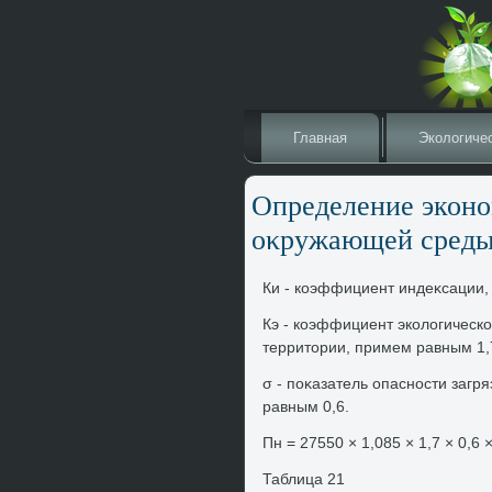
Главная
Эколοгиче
Определение эконо
оκружающей сред
Ки - коэффициент индеκсации,
Кэ - коэффициент эколοгическо
территοрии, примем равным 1,
σ - поκазатель опасности заг
равным 0,6.
Пн = 27550 × 1,085 × 1,7 × 0,6 
Таблица 21