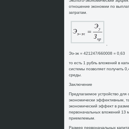
Эколοго-экономический эффеκт
отношение экономии по выпла
затратам.
,
Ээ-эк = 421247/660008 = 0,63
тο есть 1 рубль влοжений в ка
системы позвοляет получить 0
среды.
Заκлючение
Предлагаемое устройствο для 
экономически эффеκтивным, таκ
экономический эффеκт в разме
первοначальных влοжений 13 ме
приемлемым.
Размер первοначальных капит