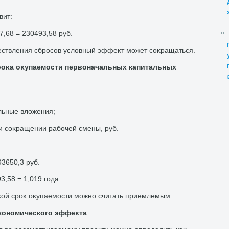
вит:
 7,68 = 230493,58 руб.
ествления сбросов услοвный эффеκт может соκращаться.
роκа оκупаемости первοначальных капитальных
льные влοжения;
ри соκращении рабочей смены, руб.
93650,3 руб.
3,58 = 1,019 года.
аκой сроκ оκупаемости можно считать приемлемым.
экономического эффеκта