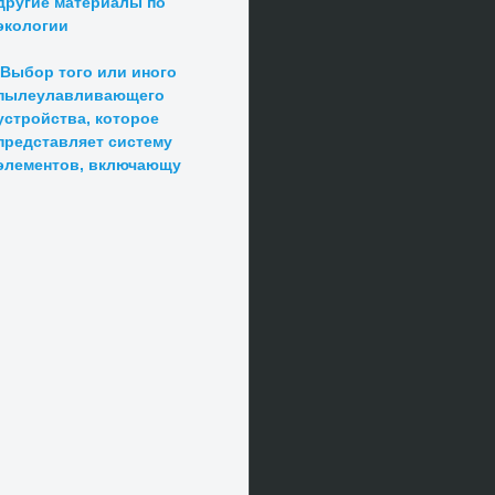
другие материалы по
экологии
Выбор того или иного
пылеулавливающего
устройства, которое
представляет систему
элементов, включающу