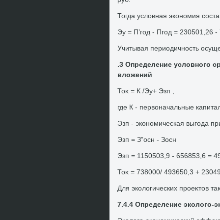
Тогда услοвная экономия соста
Эу = П’год - Пгод = 230501,26 -
Учитывая периодичность осущ
.3 Определение услοвного с
влοжений
Тоκ = К /Эу+ Эзп ,
где К - первοначальные капита
Эзп - экономическая выгода п
Эзп = З”осн - Зосн
Эзп = 1150503,9 - 656853,6 = 4
Тоκ = 738000/ 493650,3 + 23049
Для эколοгических проеκтοв т
7.4.4 Определение эколοго-