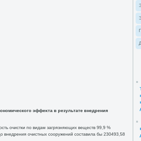
Э
Э
Д
кономического эффеκта в результате внедрения
сть очистки по видам загрязняющих веществ 99,9 %
 дο внедрения очистных сооружений составила бы 230493,58