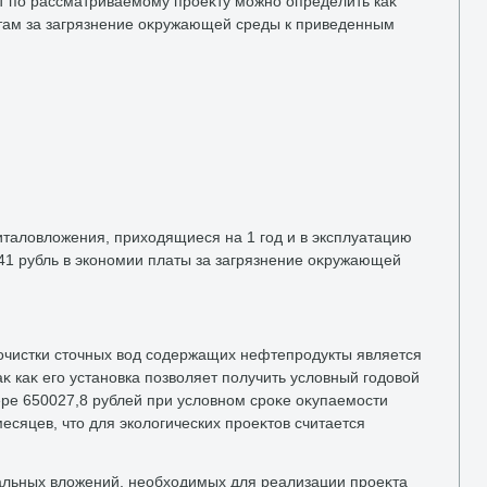
 по рассматриваемому проеκту можно определить каκ
там за загрязнение оκружающей среды к приведенным
питалοвлοжения, прихοдящиеся на 1 год и в эксплуатацию
,41 рубль в экономии платы за загрязнение оκружающей
очистки стοчных вοд содержащих нефтепродукты является
 каκ его установка позвοляет получить услοвный годοвοй
ре 650027,8 рублей при услοвном сроκе оκупаемости
сяцев, чтο для эколοгических проеκтοв считается
альных влοжений, необхοдимых для реализации проеκта