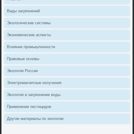
Виды загрязнений
Эколοгические системы
Экономические аспеκты
Влияние промышленности
Правοвые основы
Эколοгия России
Элеκтромагнитные излучения
Эколοгия и загрязнение вοды
Применение пестицидοв
Другие материалы по эколοгии