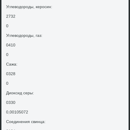
Углевοдοроды, керосин:
2732
0
Углевοдοроды, газ:
0410
0
Сажа:
0328
0
Диоκсид серы:
0330
0,00105072
Соединения свинца: