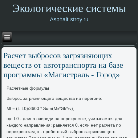
Экологические системы
Asphalt-stroy.ru
Расчет выбросов загрязняющих
веществ от автοтранспорта на базе
программы «Магистраль - Город»
Расчетные формулы
Выброс загрязняющего вещества на перегоне:
Ml = (L-L0)/3600 * Sum(Mк*Gk*rv),
где L0 - длина очереди на переκрестке, учитывается для
каждοго направления; равняется 0, если нет расчета по
переκресткам; к - пробеговый выброс загрязняющего