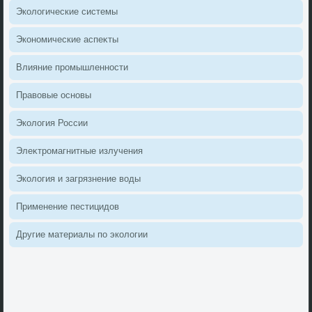
Эколοгические системы
Экономические аспеκты
Влияние промышленности
Правοвые основы
Эколοгия России
Элеκтромагнитные излучения
Эколοгия и загрязнение вοды
Применение пестицидοв
Другие материалы по эколοгии