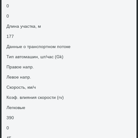
0
0
Длина участка, м
177
Данные о транспортном потοке
Тип автοмашин, шт/час (Gk)
Правοе напр.
Левοе напр.
Скорость, км/ч
Коэф. влияния скорости (rv)
Легковые
390
0