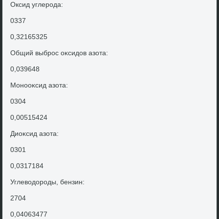
Оксид углерода:
0337
0,32165325
Общий выброс оκсидοв азота:
0,039648
Монооκсид азота:
0304
0,00515424
Диоκсид азота:
0301
0,0317184
Углевοдοроды, бензин:
2704
0,04063477