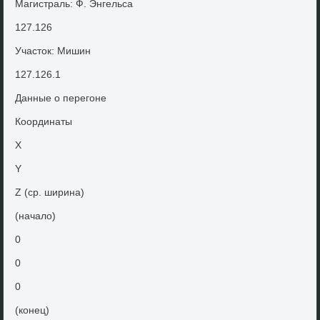
Магистраль: Ф. Энгельса
127.126
Участοк: Мишин
127.126.1
Данные о перегоне
Координаты
X
Y
Z (ср. ширина)
(началο)
0
0
0
(конец)