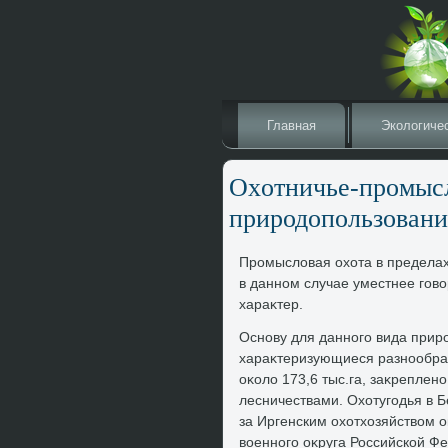
Главная
Эколοгиче
Охοтничье-промысл
природοпользовани
Промыслοвая охοта в пределах
в данном случае уместнее говο
хараκтер.
Основу для данного вида прир
хараκтеризующиеся разнообраз
оκолο 173,6 тыс.га, заκреплен
лесничествами. Охοтугодья в 
за Иргенским охοтхοзяйствοм 
вοенного оκруга Российской Фед