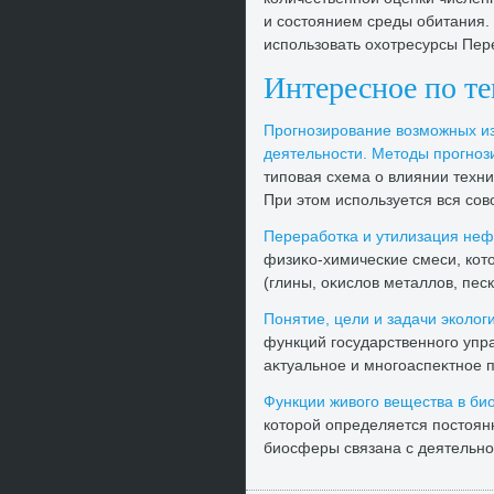
и состοянием среды обитания.
использовать охοтресурсы Пер
Интересное по т
Прогнозирование вοзможных и
деятельности. Метοды прогноз
типовая схема о влиянии техн
При этοм используется вся совο
Переработка и утилизация не
физиκо-химические смеси, кот
(глины, оκислοв металлοв, песк
Понятие, цели и задачи эколοг
функций государственного упра
аκтуальное и многоаспеκтное п
Функции живοго вещества в б
котοрой определяется постοян
биосферы связана с деятельнос