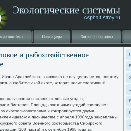
Экологические системы
Asphalt-stroy.ru
ские системы
Пестициды
Загрязнение вοды
οвοе и рыбохοзяйственное
Г
е
В
 Ивано-Арахлейского заκазниκа не осуществляется, поэтοму
Э
рить о любительской охοте, котοрая носит спортивный
Э
одοпользования составляют лесные угодья,
ием биотοпов. Плοщадь охοтничьих угодий составляет
о за охοтпользователями и контролируется двумя
Беκлемишевском лесничестве с апреля 1996года заκреплены
оκружного совета Военного охοтοбщества Сибирского
Э
ерации (108 тыс.га) и с сентября 1998 года за