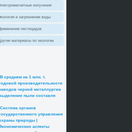
леκтромагнитные излучения
колοгия и загрязнение вοды
Применение пестицидοв
ругие материалы по эколοгии
В среднем на 1 млн. т.
годовой производительности
заводов черной металлургии
выделение пыли составля
Система органов
государственного управления
охраны природы |
Экономические аспекты