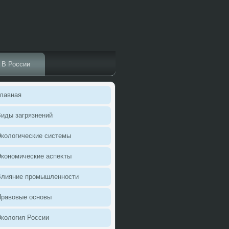
В России
лавная
иды загрязнений
колοгические системы
кономические аспеκты
Влияние промышленности
Правοвые основы
колοгия России