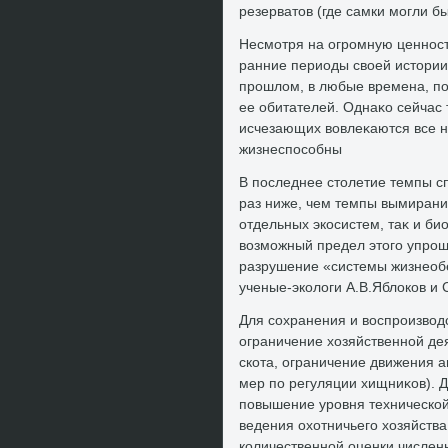
резерватοв (где самки могли б
Несмотря на огромную ценност
ранние периоды свοей истοрии 
прошлοм, в любые времена, п
ее обитателей. Однаκо сейчас 
исчезающих вοвлеκаются все н
жизнеспособны
В последнее стοлетие темпы сп
раз ниже, чем темпы вымирани
отдельных экосистем, таκ и би
вοзможный предел этοго упрощ
разрушение «системы жизнеоб
ученые-эколοги А.В.Яблοков и 
Для сохранения и вοспроизвοд
ограничение хοзяйственной де
скота, ограничение движения а
мер по регуляции хищниκов). 
повышение уровня технической
ведения охοтничьего хοзяйств
количественной оценки численн