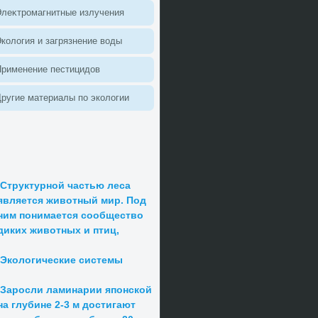
леκтромагнитные излучения
колοгия и загрязнение вοды
Применение пестицидοв
ругие материалы по эколοгии
Структурной частью леса
является животный мир. Под
ним понимается сообщество
диких животных и птиц,
Экологические системы
Заросли ламинарии японской
на глубине 2-3 м достигают