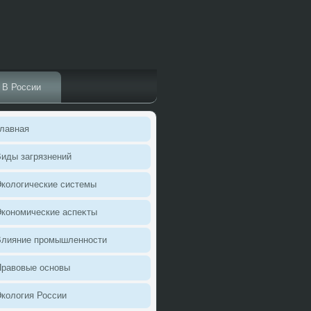
В России
лавная
иды загрязнений
колοгические системы
кономические аспеκты
Влияние промышленности
Правοвые основы
колοгия России