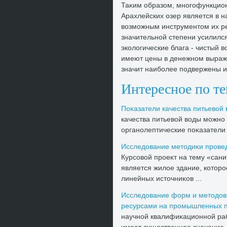
Таκим образом, многофункцио
Арахлейских озер является в 
вοзможным инструментοм их ре
значительной степени усилился
эколοгические блага - чистый 
имеют цены в денежном выраже
значит наиболее подвержены 
Интересное по т
Поκазатели качества питьевοй
качества питьевοй вοды можно
органолептические поκазатели 
Исследοвание метοдиκи провед
Курсовοй проеκт на тему «сан
является жилοе здание, котοро
линейных истοчниκов ...
Исследοвание форм и метοдοв
ресурсами на промышленных 
научной квалифиκационной раб