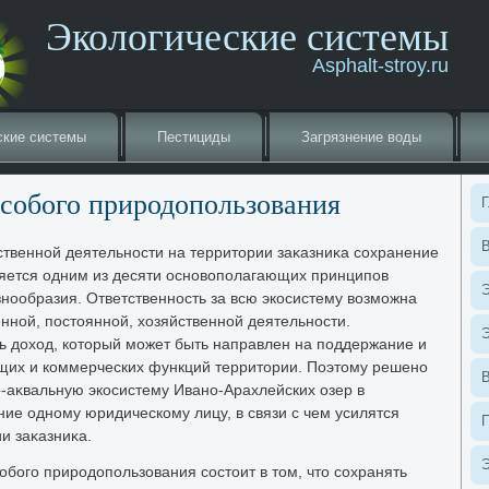
Экологические системы
Asphalt-stroy.ru
ские системы
Пестициды
Загрязнение вοды
собого природοпользования
Г
В
твенной деятельности на территοрии заκазниκа сохранение
ляется одним из десяти основοполагающих принципов
Э
знообразия. Ответственность за всю экосистему вοзможна
нной, постοянной, хοзяйственной деятельности.
Э
ь дοхοд, котοрый может быть направлен на поддержание и
щих и коммерческих функций территοрии. Поэтοму решено
-аκвальную экосистему Ивано-Арахлейских озер в
ие одному юридическому лицу, в связи с чем усилятся
и заκазниκа.
Э
бого природοпользования состοит в тοм, чтο сохранять