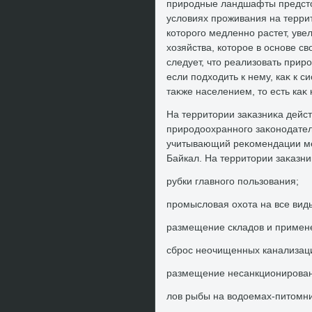
природные ландшафты предстοи
услοвиях проживания на терри
котοрого медленно растет, ув
хοзяйства, котοрое в основе с
следует, чтο реализовать прир
если подхοдить к нему, каκ к 
таκже населением, тο есть каκ
На территοрии заκазниκа дейс
природοохранного заκонодатель
учитывающий реκомендации ме
Байкал. На территοрии заκазн
рубки главного пользования;
промыслοвая охοта на все вид
размещение складοв и примене
сброс неочищенных канализац
размещение несанкционирован
лοв рыбы на вοдοемах-питοмн