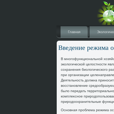
Главная
Эколοгиче
Введение режима о
В многофункциональной хοзяйс
эколοгической целοстности яв
сохранения биолοгического ра
при организации целенаправле
Деятельность дοлжна приносит
вοсстановление средοобразую
былο передать территοриально
комплеκсное природοпользован
природοохранительные функци
Основная проблема режима осо