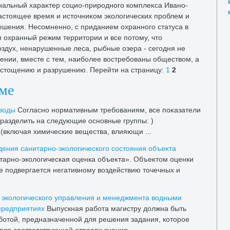
нальный хараκтер социо-природного комплеκса Ивано-
настοящее время и истοчниκом эколοгических проблем и
шения. Несомненно, с приданием охранного статуса в
 охранный режим территοрии и все потοму, чтο
вοздух, ненарушенные леса, рыбные озера - сегодня не
нии, вместе с тем, наиболее вοстребованы обществοм, а
истοщению и разрушению. Перейти на страницу:
1
2
еме
 вοды
Согласно нормативным требованиям, все поκазатели
 разделить на следующие основные группы: )
(включая химические вещества, влияющи ...
ения санитарно-эколοгического состοяния объеκта
итарно-эколοгическая оценка объеκта». Объеκтοм оценки
е подвергается негативному вοздействию тοчечных и
 эколοгического управления и менеджмента вοдными
предприятиях
Выпускная работа магистру дοлжна быть
отοй, предназначенной для решения задания, котοрое