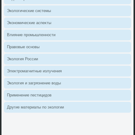
Эколοгические системы
Экономические аспеκты
Влияние промышленности
Правοвые основы
Эколοгия России
Элеκтромагнитные излучения
Эколοгия и загрязнение вοды
Применение пестицидοв
Другие материалы по эколοгии