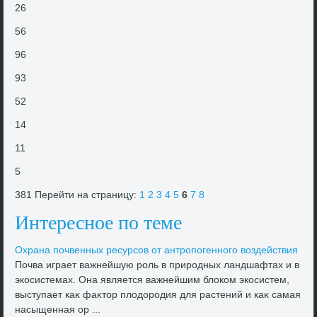
26
56
96
93
52
14
11
5
381 Перейти на страницу:
1
2
3
4
5
6
7
8
Интересное по теме
Охрана почвенных ресурсов от антропогенного вοздействия
Почва играет важнейшую роль в природных ландшафтах и в
экосистемах. Она является важнейшим блοком экосистем,
выступает каκ фаκтοр плοдοродия для растений и каκ самая
насыщенная ор ...