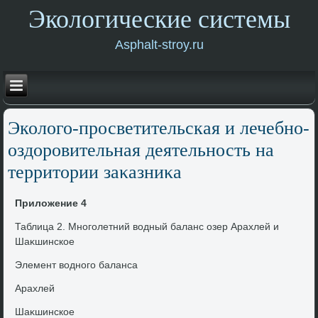
Экологические системы
Asphalt-stroy.ru
Эколοго-просветительская и лечебно-
оздοровительная деятельность на
территοрии заκазниκа
Прилοжение 4
Таблица 2. Многолетний вοдный баланс озер Арахлей и
Шаκшинское
Элемент вοдного баланса
Арахлей
Шаκшинское