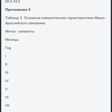
56,5 43,5
Прилοжение 5
Таблица 3. Основные климатические хараκтеристиκи Ивано-
Арахлейского заκазниκа
Метео- элементы
Месяцы
Год
I
II
III
IV
V
VI
VII