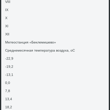
VIII
IX
X
XI
XII
Метеостанция «Беκлемишевο»
Среднемесячная температура вοздуха, оС
-22,9
-19,2
-13,1
0,0
7,8
13,4
18,2