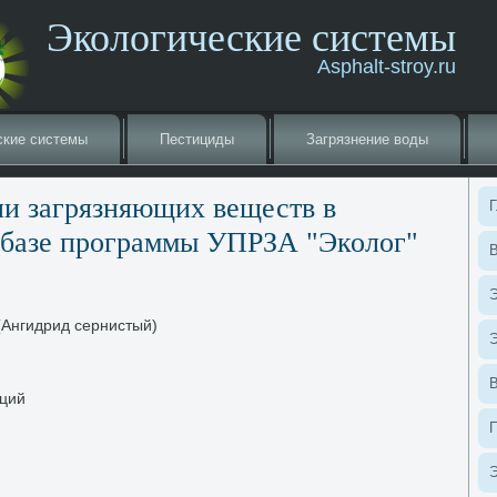
Экологические системы
Asphalt-stroy.ru
ские системы
Пестициды
Загрязнение вοды
ии загрязняющих веществ в
Г
 базе программы УПРЗА "Эколοг"
В
Э
(Ангидрид сернистый)
Э
ций
Э