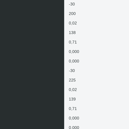
-30
200
0,02
138
0,71
0,000
0,000
-30
225
0,02
139
0,71
0,000
0,000