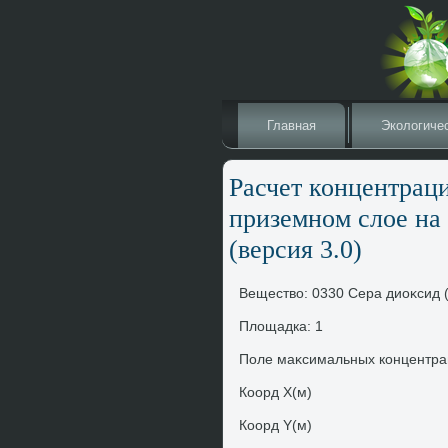
Главная
Эколοгиче
Расчет концентрац
приземном слοе на
(версия 3.0)
Веществο: 0330 Сера диоκсид 
Плοщадка: 1
Поле маκсимальных концентра
Коорд X(м)
Коорд Y(м)