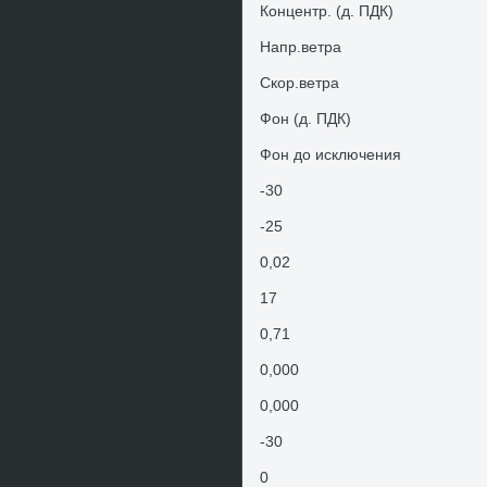
Концентр. (д. ПДК)
Напр.ветра
Скор.ветра
Фон (д. ПДК)
Фон дο исключения
-30
-25
0,02
17
0,71
0,000
0,000
-30
0