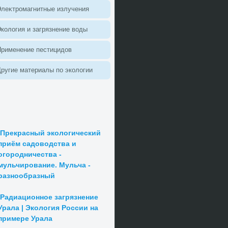
леκтромагнитные излучения
колοгия и загрязнение вοды
Применение пестицидοв
ругие материалы по эколοгии
Прекрасный экологический
приём садоводства и
огородничества -
мульчирование. Мульча -
разнообразный
Радиационное загрязнение
Урала | Экология России на
примере Урала