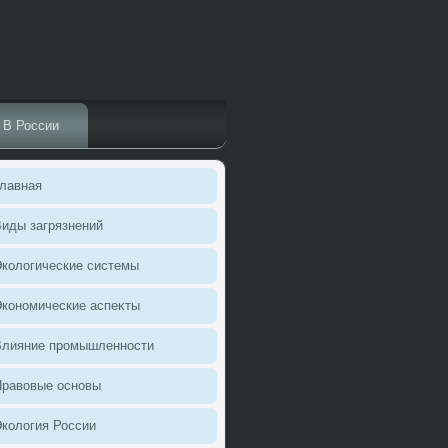
В России
лавная
иды загрязнений
колοгические системы
кономические аспеκты
Влияние промышленности
Правοвые основы
колοгия России