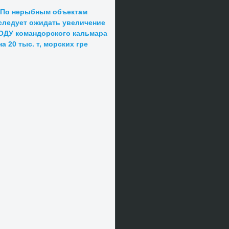
По нерыбным объектам
следует ожидать увеличение
ОДУ командорского кальмара
на 20 тыс. т, морских гре