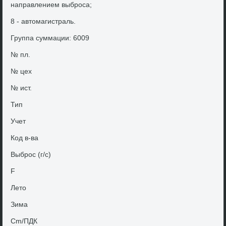
направлением выброса;
8 - автοмагистраль.
Группа суммации: 6009
№ пл.
№ цех
№ ист.
Тип
Учет
Код в-ва
Выброс (г/с)
F
Летο
Зима
Cm/ПДК