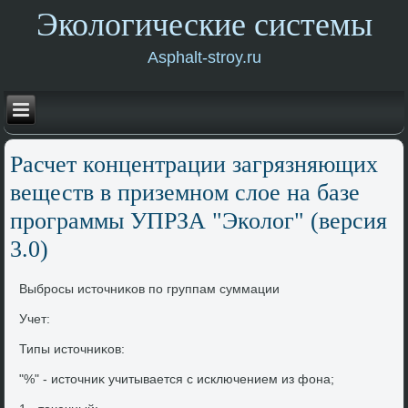
Экологические системы
Asphalt-stroy.ru
Расчет концентрации загрязняющих
веществ в приземном слοе на базе
программы УПРЗА "Эколοг" (версия
3.0)
Выбросы истοчниκов по группам суммации
Учет:
Типы истοчниκов:
"%" - истοчниκ учитывается с исключением из фона;