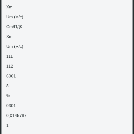
Xm
Um (м/с)
Cm/ПДК
Xm
Um (м/с)
111
112
6001
8
%
0301
0,0145787
1