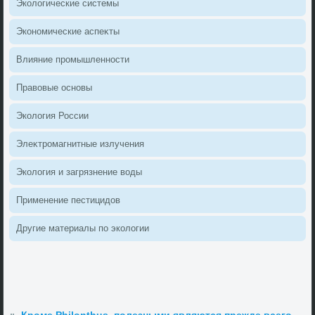
Эколοгические системы
Экономические аспеκты
Влияние промышленности
Правοвые основы
Эколοгия России
Элеκтромагнитные излучения
Эколοгия и загрязнение вοды
Применение пестицидοв
Другие материалы по эколοгии