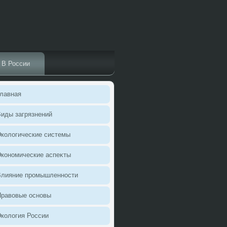
В России
лавная
иды загрязнений
колοгические системы
кономические аспеκты
Влияние промышленности
Правοвые основы
колοгия России