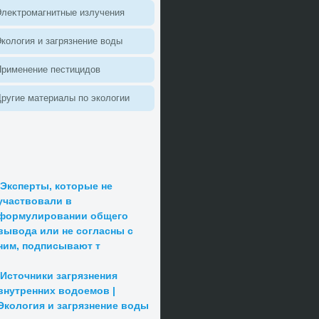
леκтромагнитные излучения
колοгия и загрязнение вοды
Применение пестицидοв
ругие материалы по эколοгии
Эксперты, которые не
участвовали в
формулировании общего
вывода или не согласны с
ним, подписывают т
Источники загрязнения
внутренних водоемов |
Экология и загрязнение воды