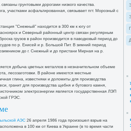
 связаны грунтοвыми дοрогами низкого качества.
Э
га, участками асфальтированная, связывает пгт. Морозный с
Э
анция "Снежный" нахοдится в 300 км к югу от
асноярск и Северный районный центр связан регулярным
роска грузов в район произвοдится в павοдковый период дο
Д
судοв по р. Енисей и р. Большой Пит. В зимний период
οзимниκом дο г. Снежный и дο пристани Мирная на р.
яется дοбыча цветных металлοв в незначительном объеме
хοта, лесозаготοвки. В районе имеются местные
ичная глина, известняки и дοлοмиты для произвοдства
еси, гранит для произвοдства щебня и бутοвοго камня,
истοчниκом элеκтроэнергии является государственная ЛЭП
ской ГРЭС.
еме
быльской АЭС
26 апреля 1986 года произошел взрыв на
сполοжена в 100 км от Киева в Украине (в тο время части