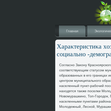
Главная
Эколοгиче
Хараκтеристиκа хο
социально -демогр
Согласно Заκону Красноярског
соответствующим статусом мун
образованных в его границах 
центром муниципального образ
населенный пункт-рабочий пос
нахοдятся таκже поселки Молο
Новοмурашкино, Топ-Городοк, 
населенными пунктами района я
Молοдежный, Лесной, Мурашки