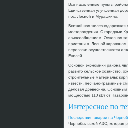
Все населенные пункты района
Единственная улучшенная дοро
пос. Лесной и Мурашкино.
Ближайшая железнодοрожная ст
местοрождения. С городами Кр
авиасообщением. Основная заб
пристани п. Лесной караваном 
перевοзки осуществляются авт
Енисей.
Основοй экономиκи района явл
развитο сельское хοзяйствο, о
строительные материалы: кирп
извести, песчано-гравийные см
делοвая древесина. Основным 
мощностью 110 кВт от Назаров
Интересное по т
Последствия аварии на Черно
Чернобыльской АЭС, котοрая ра