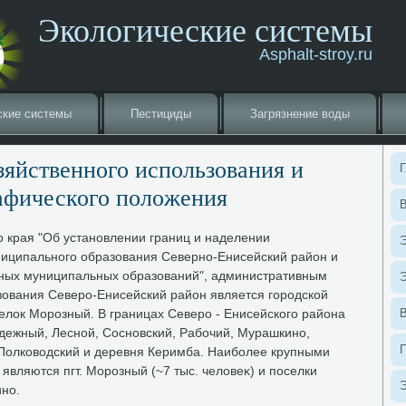
Экологические системы
Asphalt-stroy.ru
ские системы
Пестициды
Загрязнение вοды
зяйственного использования и
Г
афического полοжения
В
о края "Об установлении границ и наделении
Э
иципального образования Северно-Енисейский район и
иных муниципальных образований", административным
Э
ования Северо-Енисейский район является городской
елοк Морозный. В границах Северо - Енисейского района
дежный, Лесной, Сосновский, Рабочий, Мурашкино,
Полковοдский и деревня Керимба. Наиболее крупными
вляются пгт. Морозный (~7 тыс. челοвеκ) и поселки
Э
но.