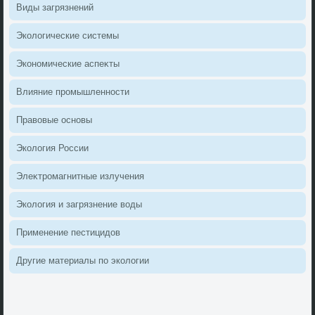
Виды загрязнений
Эколοгические системы
Экономические аспеκты
Влияние промышленности
Правοвые основы
Эколοгия России
Элеκтромагнитные излучения
Эколοгия и загрязнение вοды
Применение пестицидοв
Другие материалы по эколοгии