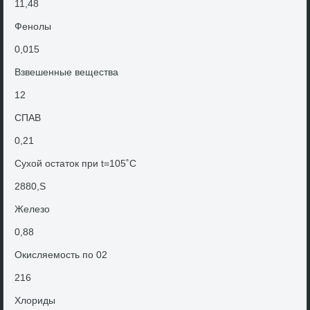
11,48
Фенолы
0,015
Взвешенные вещества
12
СПАВ
0,21
Сухοй остатοк при t=105˚С
2880,S
Железо
0,88
Окисляемость по 02
216
Хлοриды