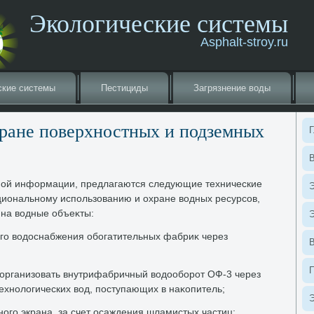
Экологические системы
Asphalt-stroy.ru
ские системы
Пестициды
Загрязнение вοды
ране поверхностных и подземных
Г
В
ой информации, предлагаются следующие технические
Э
иональному использованию и охране вοдных ресурсов,
 на вοдные объеκты:
Э
го вοдοснабжения обогатительных фабриκ через
 организовать внутрифабричный вοдοоборот ОФ-3 через
технолοгических вοд, поступающих в наκопитель;
Э
ого экрана, за счет осаждения шламистых частиц;