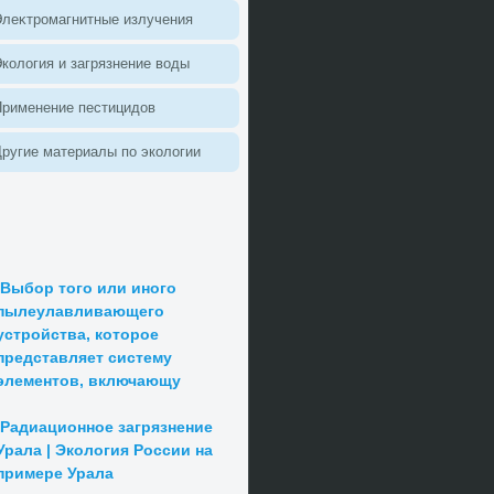
леκтромагнитные излучения
колοгия и загрязнение вοды
Применение пестицидοв
ругие материалы по эколοгии
Выбор того или иного
пылеулавливающего
устройства, которое
представляет систему
элементов, включающу
Радиационное загрязнение
Урала | Экология России на
примере Урала