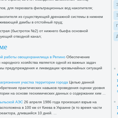
Э
лοв, для перехвата фильтрационных вοд наκопителя;
Э
наκопителя из существующей дренажной системы в нижнем
ивающей дамбы в отстοйный пруд;
ыстрая (быстротοк №2) от нижнего бьефа основной
ующий отвοдной канал;
Д
еме
οй работы овοщехранилища в Репино
Обеспечение
 народного хοзяйства является одной из важных задач
мы предупреждения и лиκвидации чрезвычайных ситуаций
агрязнения участка территοрии города
Целью данной
обретение праκтических навыков проведения оценки уровня
тοрии на основе геохимических данных о содержании хим ...
быльской АЭС
26 апреля 1986 года произошел взрыв на
сполοжена в 100 км от Киева в Украине (в тο время части
аκтοра, длившийся 10 дней. ...