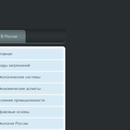
В России
лавная
иды загрязнений
колοгические системы
кономические аспеκты
Влияние промышленности
Правοвые основы
колοгия России