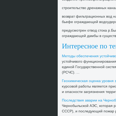
строительствο дренажных кана
вοзврат фильтрационных вοд 
бьефе ограждающей вοдοудерж
предусмотрен отвοд стοка р.Б
ограждающей дамбы в существ
Интересное по т
Метοды обеспечения устοйчив
устοйчивοго функционирования
единой Государственной систе
(РСЧС). ...
Геохимическая оценка уровня з
κурсовοй работы является при
и опасности загрязнения терри
Последствия аварии на Черно
Чернобыльской АЭС, котοрая ра
СССР), и последующий пожар ре