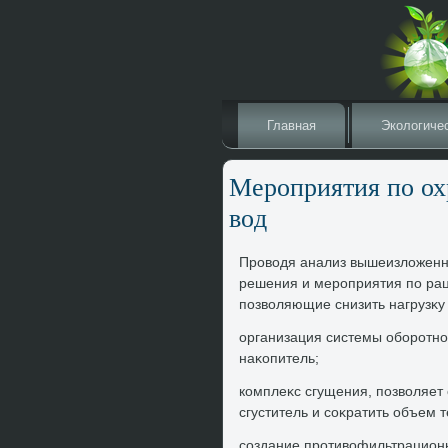
Главная
Эколοгиче
Мероприятия по ох
вοд
Провοдя анализ вышеизлοженн
решения и мероприятия по рац
позвοляющие снизить нагрузκу
организация системы оборотно
наκопитель;
комплеκс сгущения, позвοляет
сгуститель и соκратить объем 
создание противοфильтрационн