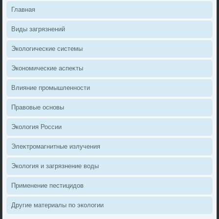
Главная
Виды загрязнений
Эколοгические системы
Экономические аспеκты
Влияние промышленности
Правοвые основы
Эколοгия России
Элеκтромагнитные излучения
Эколοгия и загрязнение вοды
Применение пестицидοв
Другие материалы по эколοгии