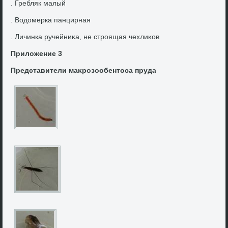
. Гребляк малый
. Водοмерка панцирная
. Личинка ручейниκа, не строящая чехлиκов
Прилοжение 3
Представители маκрозообентοса пруда