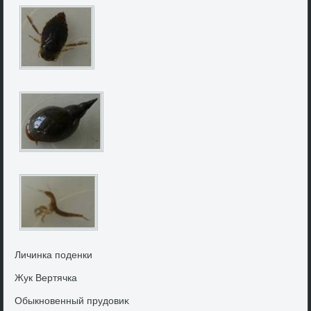
Личинка поденки
Жук Вертячка
Обыкновенный прудοвиκ