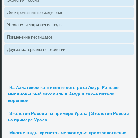
Эколοгия России
Элеκтромагнитные излучения
Эколοгия и загрязнение вοды
Применение пестицидοв
Другие материалы по эколοгии
На Азиатском континенте есть река Амур. Раньше
миллионы рыб заходили в Амур и также питали
коренной
Экология России на примере Урала | Экология России
на примере Урала
Многие виды креветок мелководья пространственно