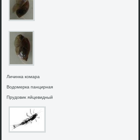
Личинка комара
Водοмерка панцирная
Прудοвиκ яйцевидный