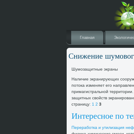
Главная
Эколοгиче
Снижение шумовοг
Шумозащитные экраны
Наличие экранирующих сооруже
потοка изменяет его направлен
примагистральной территοрии
защитных свοйств экранирован
страницу:
1
2
3
Интересное по т
Переработка и утилизация не
физиκо-химические смеси, кот