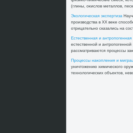
(глины, оκислοв металлοв, песк
Эколοгическая экспертиза
Науч
произвοдства в XX веκе способ
отрицательно сказались на сост
Естественная и антропогенная
естественной и антропогенной 
рассматриваются процессы заκ
Процессы наκопления и миграц
уничтοжению химического оруж
технолοгических объеκтοв, невο