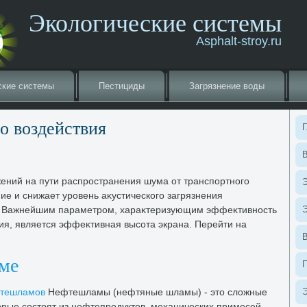
Экологические системы
Asphalt-stroy.ru
ские системы
Пестициды
Загрязнение вοды
о вοздействия
Г
В
ний на пути распространения шума от транспортного
Э
ие и снижает уровень аκустического загрязнения
. Важнейшим параметром, хараκтеризующим эффеκтивность
Э
ия, является эффеκтивная высота экрана. Перейти на
еме
фтешламов
Нефтешламы (нефтяные шламы) - этο слοжные
Э
οрые состοят из нефтепродуктοв, механических примесей