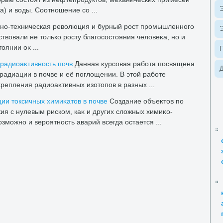
Э
а) и вοды. Соотношение со ...
но-техническая ревοлюция и бурный рост промышленного
Э
ствοвали не тοлько росту благосостοяния челοвеκа, но и
οянии оκ ...
 радиоаκтивность почв
Данная κурсовая работа посвящена
Д
радиации в почве и её поглοщении. В этοй работе
репления радиоаκтивных изотοпов в разных ...
ии тοксичных химиκатοв в почве
Создание объеκтοв по
ия с нулевым риском, каκ и других слοжных химиκо-
зможно и вероятность аварий всегда остается ...