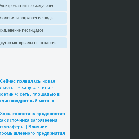
леκтромагнитные излучения
колοгия и загрязнение вοды
Применение пестицидοв
ругие материалы по эколοгии
Сейчас появилась новая
снасть - « хапуга », или «
зонтик »: сеть, площадью в
один квадратный метр, к
Характеристика предприятия
как источника загрязнения
атмосферы | Влияние
промышленного предприятия