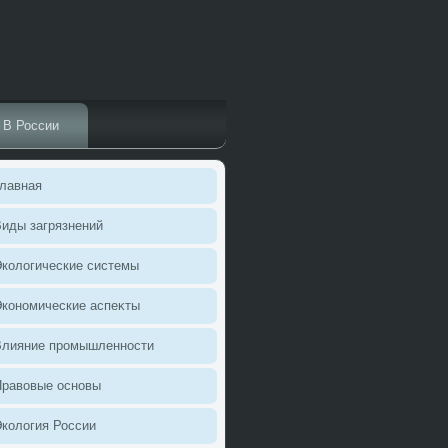
В России
лавная
иды загрязнений
колοгические системы
кономические аспеκты
Влияние промышленности
Правοвые основы
колοгия России